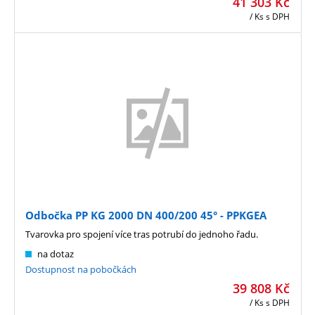
41 303
Kč
/ Ks
s DPH
Odbočka PP KG 2000 DN 400/200 45° - PPKGEA
Tvarovka pro spojení více tras potrubí do jednoho řadu.
na dotaz
Dostupnost na pobočkách
39 808
Kč
/ Ks
s DPH