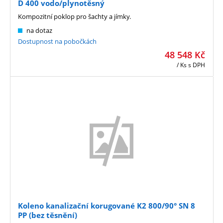
D 400 vodo/plynotěsný
Kompozitní poklop pro šachty a jímky.
na dotaz
Dostupnost na pobočkách
48 548
Kč
/ Ks
s DPH
Koleno kanalizační korugované K2 800/90° SN 8
PP (bez těsnění)