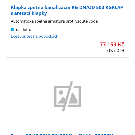
Klapka zpětná kanalizační KG DN/OD 500 KGKLAP
s aretací klapky
Automatická zpětná armatura proti vzduté vodě.
na dotaz
Dostupnost na pobočkách
77 153
Kč
/ Ks
s DPH