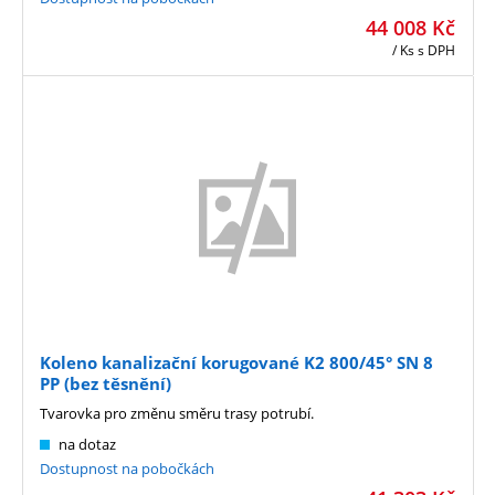
44 008
Kč
/ Ks
s DPH
Koleno kanalizační korugované K2 800/45° SN 8
PP (bez těsnění)
Tvarovka pro změnu směru trasy potrubí.
na dotaz
Dostupnost na pobočkách