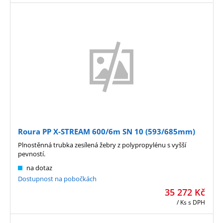
Roura PP X-STREAM 600/6m SN 10 (593/685mm)
Plnostěnná trubka zesílená žebry z polypropylénu s vyšší
pevností.
na dotaz
Dostupnost na pobočkách
35 272
Kč
/ Ks
s DPH