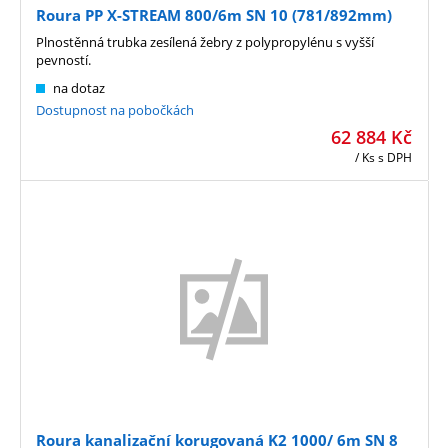
Roura PP X-STREAM 800/6m SN 10 (781/892mm)
Plnostěnná trubka zesílená žebry z polypropylénu s vyšší
pevností.
na dotaz
Dostupnost na pobočkách
62 884
Kč
/ Ks
s DPH
Roura kanalizační korugovaná K2 1000/ 6m SN 8