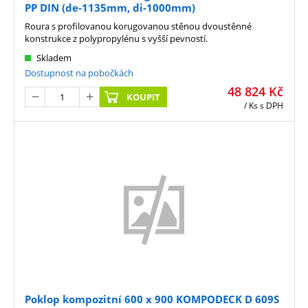
PP DIN (de-1135mm, di-1000mm)
Roura s profilovanou korugovanou stěnou dvoustěnné
konstrukce z polypropylénu s vyšší pevností.
Skladem
Dostupnost na pobočkách
48 824
Kč
KOUPIT
/ Ks
s DPH
Poklop kompozitní 600 x 900 KOMPODECK D 609S