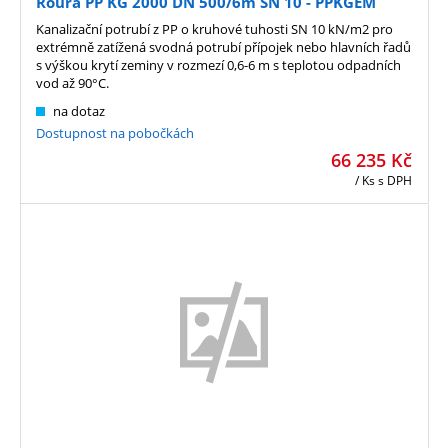
Roura PP KG 2000 DN 500/6m SN 10 - PPKGEM
Kanalizační potrubí z PP o kruhové tuhosti SN 10 kN/m2 pro
extrémně zatížená svodná potrubí přípojek nebo hlavních řadů
s výškou krytí zeminy v rozmezí 0,6-6 m s teplotou odpadních
vod až 90°C.
na dotaz
Dostupnost na pobočkách
66 235
Kč
/ Ks
s DPH