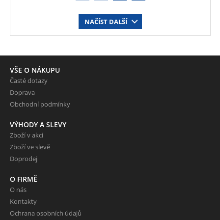
NAČÍST DALŠÍ
VŠE O NÁKUPU
Časté dotazy
Doprava
Obchodní podmínky
VÝHODY A SLEVY
Zboží v akci
Zboží ve slevě
Doprodej
O FIRMĚ
O nás
Kontakty
Ochrana osobních údajů