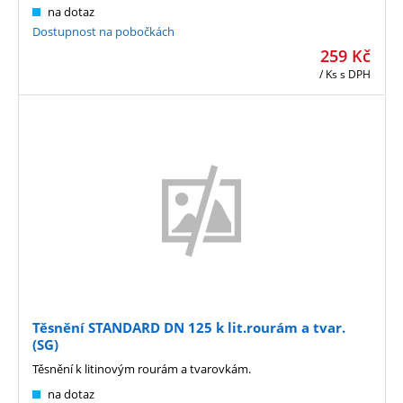
na dotaz
Dostupnost na pobočkách
259
Kč
/ Ks
s DPH
Těsnění STANDARD DN 125 k lit.rourám a tvar.
(SG)
Těsnění k litinovým rourám a tvarovkám.
na dotaz