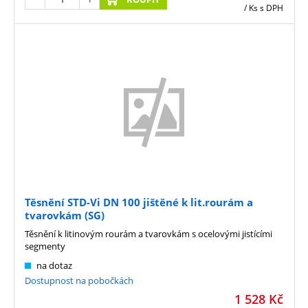
/ Ks
s DPH
Těsnění STD-Vi DN 100 jištěné k lit.rourám a
tvarovkám (SG)
Těsnění k litinovým rourám a tvarovkám s ocelovými jistícími
segmenty
na dotaz
Dostupnost na pobočkách
1 528
Kč