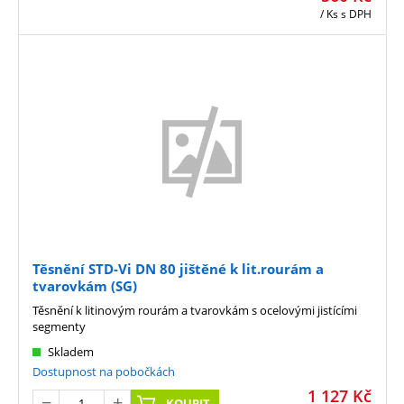
/ Ks
s DPH
Těsnění STD-Vi DN 80 jištěné k lit.rourám a
tvarovkám (SG)
Těsnění k litinovým rourám a tvarovkám s ocelovými jistícími
segmenty
Skladem
Dostupnost na pobočkách
1 127
Kč
KOUPIT