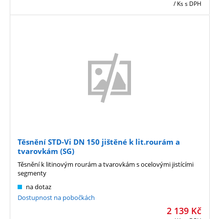
/ Ks
s DPH
Těsnění STD-Vi DN 150 jištěné k lit.rourám a
tvarovkám (SG)
Těsnění k litinovým rourám a tvarovkám s ocelovými jistícími
segmenty
na dotaz
Dostupnost na pobočkách
2 139
Kč