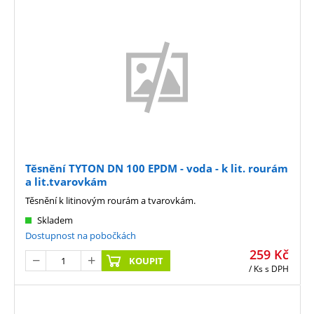
Těsnění TYTON DN 100 EPDM - voda - k lit. rourám
a lit.tvarovkám
Těsnění k litinovým rourám a tvarovkám.
Skladem
Dostupnost na pobočkách
259
Kč
KOUPIT
/ Ks
s DPH