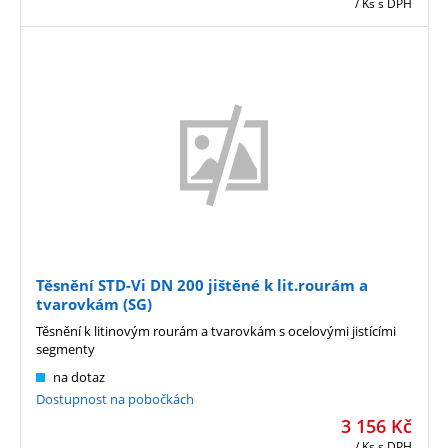
/ Ks
s DPH
Těsnění STD-Vi DN 200 jištěné k lit.rourám a
tvarovkám (SG)
Těsnění k litinovým rourám a tvarovkám s ocelovými jistícími
segmenty
na dotaz
Dostupnost na pobočkách
3 156
Kč
/ Ks
s DPH