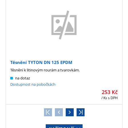
Těsnění TYTON DN 125 EPDM
Těsnění k litinovým rourám a tvarovkám.
na dotaz
Dostupnost na pobočkách
253
Kč
/ Ks
s DPH