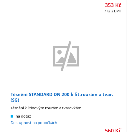
353
Kč
/ Ks
s DPH
Těsnění STANDARD DN 200 k lit.rourám a tvar.
(SG)
Těsnění k litinovým rourám a tvarovkám.
na dotaz
Dostupnost na pobočkách
560
Kč