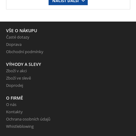
NAČÍST DALŠÍ
VŠE O NÁKUPU
Časté dotazy
Doprava
Obchodní podmínky
VÝHODY A SLEVY
Zboží v akci
Zboží ve slevě
Doprodej
O FIRMĚ
O nás
Kontakty
Ochrana osobních údajů
Whistleblowing