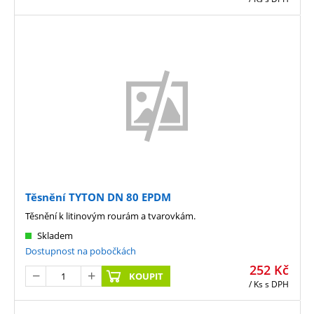
Těsnění TYTON DN 80 EPDM
Těsnění k litinovým rourám a tvarovkám.
Skladem
Dostupnost na pobočkách
252
Kč
KOUPIT
/ Ks
s DPH