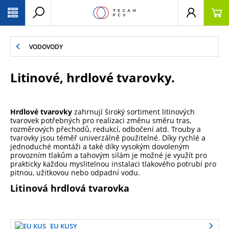
PŘESKOČIT NAVIGACI
VODOVODY
Litinové, hrdlové tvarovky.
Hrdlové tvarovky
zahrnují široký sortiment litinových
tvarovek potřebných pro realizaci změnu směru tras,
rozměrových přechodů, redukcí, odbočení atd. Trouby a
tvarovky jsou téměř univerzálně použitelné. Díky rychlé a
jednoduché montáži a také díky vysokým dovoleným
provozním tlakům a tahovým silám je možné je využít pro
prakticky každou myslitelnou instalaci tlakového potrubí pro
pitnou, užitkovou nebo odpadní vodu.
Litinová hrdlová tvarovka
EU KUSY