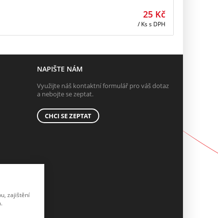
25
Kč
/ Ks
s DPH
NAPIŠTE NÁM
Využijte náš kontaktní formulář pro váš dotaz
a nebojte se zeptat.
CHCI SE ZEPTAT
, zajištění
.