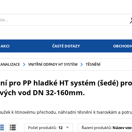
 AKCI
ČASTÉ DOTAZY
OBCHODN
KANALIZACE
VNITŘNÍ ODPADY HT SYSTÉM
TĚSNĚNÍ
ní pro PP hladké HT systém (šedé) pr
ových vod DN 32-160mm.
roužek k litinovému přechodu, náhradní těsnění k tvarovkám a potru
Počet produktů
:
12
Řazení produktů
:
Název vze