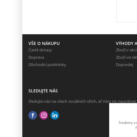
VŠE O NÁKUPU
VÝHODY A
Časté dotazy
Zboží v akci
Doprava
Zboží ve sl
Obchodní podmínky
Doprodej
SLEDUJTE NÁS
Sledujte nás na všech sociálních sítích, ať Vám nic neunikne!
Soubory co