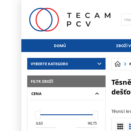
PŘESKOČIT NAVIGACI
DOMŮ
ZBOŽÍ V
VYBERTE KATEGORII
Těsně
FILTR ZBOŽÍ
dešť
CENA
Těsnící k