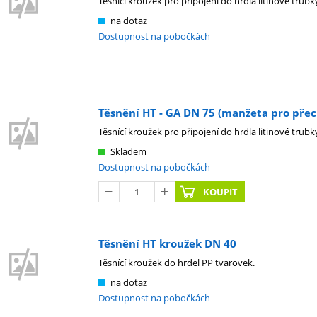
Těsnící kroužek pro připojení do hrdla litinové trubk
na dotaz
Dostupnost na pobočkách
Těsnění HT - GA DN 75 (manžeta pro přech
Těsnící kroužek pro připojení do hrdla litinové trubk
Skladem
Dostupnost na pobočkách
KOUPIT
Těsnění HT kroužek DN 40
Těsnící kroužek do hrdel PP tvarovek.
na dotaz
Dostupnost na pobočkách