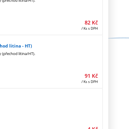
y (přechod litina/HT).
82
Kč
/ Ks
s DPH
od litina - HT)
y (přechod litina/HT).
91
Kč
/ Ks
s DPH
4
Kč