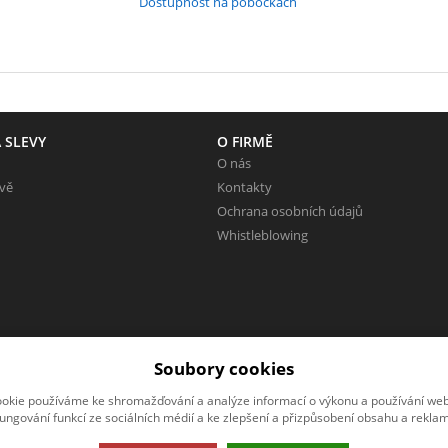
Dostupnost na pobočkách
 SLEVY
O FIRMĚ
O nás
evě
Kontakty
Ochrana osobních údajů
Whistleblowing
Soubory cookies
okie používáme ke shromažďování a analýze informací o výkonu a používání webu
fungování funkcí ze sociálních médií a ke zlepšení a přizpůsobení obsahu a reklam