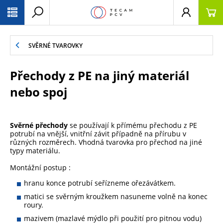
PŘESKOČIT NAVIGACI
SVĚRNÉ TVAROVKY
Přechody z PE na jiný materiál
nebo spoj
Svěrné přechody
se používají k přímému přechodu z PE
potrubí na vnější, vnitřní závit případně na přírubu v
různých rozměrech. Vhodná tvarovka pro přechod na jiné
typy materiálu.
Montážní postup :
hranu konce potrubí seřízneme ořezávátkem.
matici se svěrným kroužkem nasuneme volně na konec
roury.
mazivem (mazlavé mýdlo při použití pro pitnou vodu)