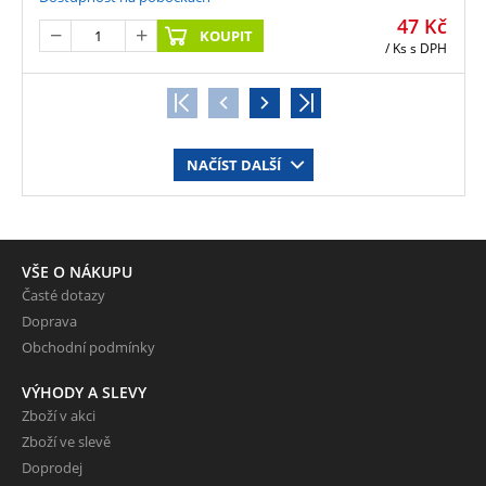
47
Kč
KOUPIT
/ Ks
s DPH
NAČÍST DALŠÍ
VŠE O NÁKUPU
Časté dotazy
Doprava
Obchodní podmínky
VÝHODY A SLEVY
Zboží v akci
Zboží ve slevě
Doprodej