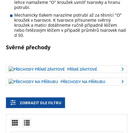
lehce namažeme "O" kroužek uvnitř tvarovky a hranu
potrubí.
Mechanicky tlakem narazíme potrubí až za těsnící "O"
kroužek v tvarovce. K tvarovce přisuneme svěrný
kroužek a matici dotáhneme ručně případně klíčem
nebo řetězovým klíčem v případě průměrů tvarovek nad
d 50.
Svěrné přechody
PŘÍMÉ ZÁVITOVÉ
PŘECHODY NA PŘÍRUBU
ZOBRAZIT DLE FILTRU