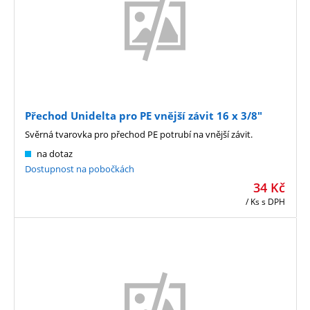
Přechod Unidelta pro PE vnější závit 16 x 3/8"
Svěrná tvarovka pro přechod PE potrubí na vnější závit.
na dotaz
Dostupnost na pobočkách
34
Kč
/ Ks
s DPH