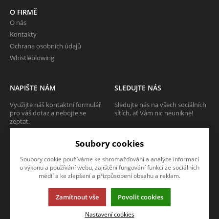
O FIRMĚ
O nás
Kontakty
Ochrana osobních údajů
Whistleblowing
NAPIŠTE NÁM
SLEDUJTE NÁS
Využijte náš kontaktní formulář
Sledujte nás na všech sociálních
pro váš dotaz a nebojte se
sítích, ať Vám nic neunikne!
zeptat.
Soubory cookies
CHCI SE ZEPTAT
Soubory cookie používáme ke shromažďování a analýze informací
o výkonu a používání webu, zajištění fungování funkcí ze sociálních
médií a ke zlepšení a přizpůsobení obsahu a reklam.
Tato stránka používá soubory cookies. Klikněte pro více informací.
Zamítnout vše
Povolit cookies
© 2013-2026 Internetový obchod TECAM PCV a.s.
K2 e-shop - První e-shop, který uřídí celou vaši firmu.
Nastavení cookies