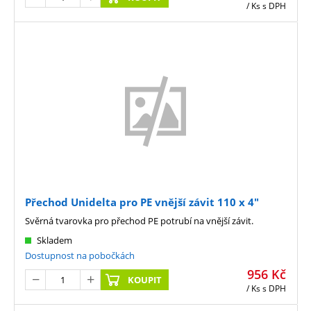
/ Ks
s DPH
Přechod Unidelta pro PE vnější závit 110 x 4"
Svěrná tvarovka pro přechod PE potrubí na vnější závit.
Skladem
Dostupnost na pobočkách
956
Kč
KOUPIT
/ Ks
s DPH