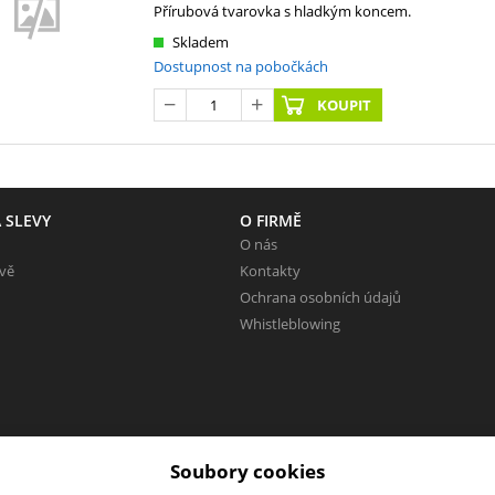
Přírubová tvarovka s hladkým koncem.
Skladem
Dostupnost na pobočkách
KOUPIT
 SLEVY
O FIRMĚ
O nás
evě
Kontakty
Ochrana osobních údajů
Whistleblowing
Soubory cookies