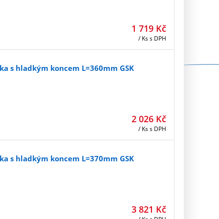
1 719
Kč
/ Ks
s DPH
ovka s hladkým koncem L=360mm GSK
2 026
Kč
/ Ks
s DPH
ovka s hladkým koncem L=370mm GSK
3 821
Kč