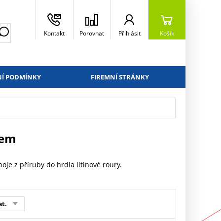
Kontakt
Porovnat
Přihlásit
Košík
Í PODMÍNKY
FIREMNÍ STRÁNKY
cem
je z příruby do hrdla litinové roury.
st.