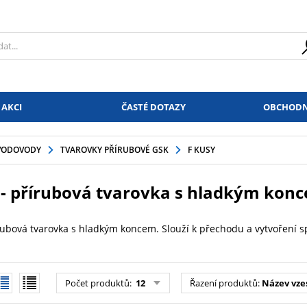
 AKCI
ČASTÉ DOTAZY
OBCHODN
VODOVODY
TVAROVKY PŘÍRUBOVÉ GSK
F KUSY
 - přírubová tvarovka s hladkým kon
rubová tvarovka s hladkým koncem. Slouží k přechodu a vytvoření spo
Počet produktů
:
12
Řazení produktů
:
Název vze