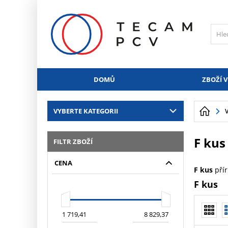
PŘESKOČIT NAVIGACI
DOMŮ
ZBOŽÍ V
VYBERTE KATEGORII
F kus
FILTR ZBOŽÍ
CENA
F kus
pří
F kus