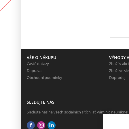
VŠE O NÁKUPU
VÝHODY A
Časté dotazy
Zboží v akci
Doprava
Zboží ve sl
Obchodní podmínky
Doprodej
SLEDUJTE NÁS
Sledujte nás na všech sociálních sítích, ať Vám nic neunikne!