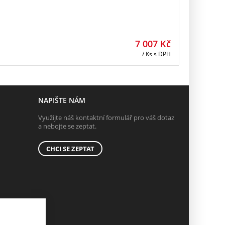
7 007
Kč
/ Ks
s DPH
NAPIŠTE NÁM
Využijte náš kontaktní formulář pro váš dotaz
a nebojte se zeptat.
CHCI SE ZEPTAT