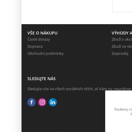
VŠE O NÁKUPU
VÝHODY A
Časté dotazy
Zboží v akci
Doprava
Zboží ve sl
Obchodní podmínky
Doprodej
SLEDUJTE NÁS
Sledujte nás na všech sociálních sítích, ať Vám nic neunikne!
Soubory co