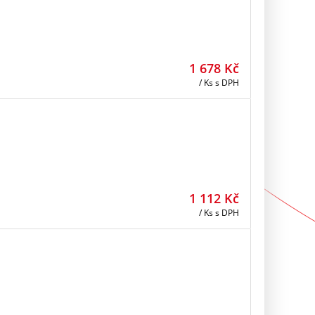
1 678
Kč
/ Ks
s DPH
1 112
Kč
/ Ks
s DPH