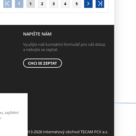
1
2
3
4
5
NAPIŠTE NÁM
Využijte náš kontaktní formulář pro váš dotaz
a nebojte se zeptat.
CHCI SE ZEPTAT
, zajištění
.
© 2013-2026 Internetový obchod TECAM PCV a.s.