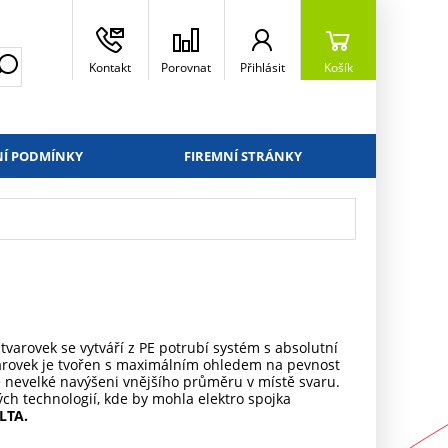
Kontakt
Porovnat
Přihlásit
Košík
Í PODMÍNKY
FIREMNÍ STRÁNKY
tvarovek se vytváří z PE potrubí systém s absolutní
tvarovek je tvořen s maximálním ohledem na pevnost
e nevelké navýšeni vnějšího průměru v místě svaru.
h technologií, kde by mohla elektro spojka
LTA.