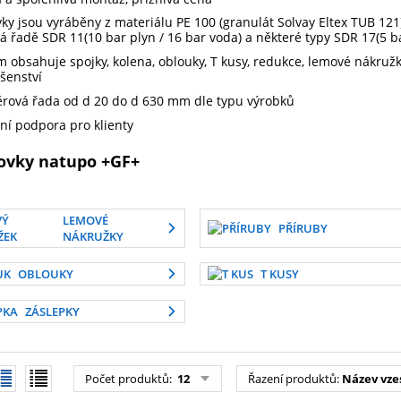
vky jsou vyráběny z materiálu PE 100 (granulát Solvay Eltex TUB 121
vá řadě SDR 11(10 bar plyn / 16 bar voda) a některé typy SDR 17(5 ba
m obsahuje spojky, kolena, oblouky, T kusy, redukce, lemové nákružk
ušenství
rová řada od d 20 do d 630 mm dle typu výrobků
sní podpora pro klienty
rovky natupo +GF+
LEMOVÉ
PŘÍRUBY
NÁKRUŽKY
OBLOUKY
T KUSY
ZÁSLEPKY
Počet produktů
:
12
Řazení produktů
:
Název vze