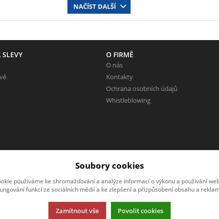
NAČÍST DALŠÍ
 SLEVY
O FIRMĚ
O nás
evě
Kontakty
Ochrana osobních údajů
Whistleblowing
Soubory cookies
okie používáme ke shromažďování a analýze informací o výkonu a používání webu
fungování funkcí ze sociálních médií a ke zlepšení a přizpůsobení obsahu a reklam
Zamítnout vše
Povolit cookies