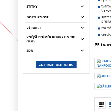
tvaro
ŠTÍTKY
tlako
systé
DOSTUPNOST
přísl
VÝROBCE
rozmě
servi
VNĚJŠÍ PRŮMĚR ROURY DN/OD
(MM)
PE tva
SDR
ZOBRAZIT DLE FILTRU