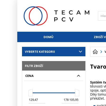
PŘESKOČIT NAVIGACI
DOMŮ
ZBOŽÍ V
VYBERTE KATEGORII
Tvar
FILTR ZBOŽÍ
CENA
Systém t
těsnosti 
spoje, op
Díky tomu
překážet.
rychl