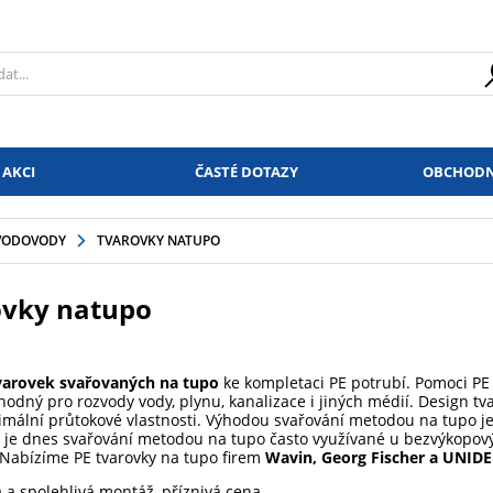
 AKCI
ČASTÉ DOTAZY
OBCHODN
VODOVODY
TVAROVKY NATUPO
ovky natupo
varovek svařovaných na tupo
ke kompletaci PE potrubí. Pomoci PE 
vhodný pro rozvody vody, plynu, kanalizace i jiných médií. Design 
timální průtokové vlastnosti. Výhodou svařování metodou na tupo j
 je dnes svařování metodou na tupo často využívané u bezvýkopovýc
 Nabízíme PE tvarovky na tupo firem
Wavin, Georg Fischer a UNIDE
á a spolehlivá montáž, příznivá cena