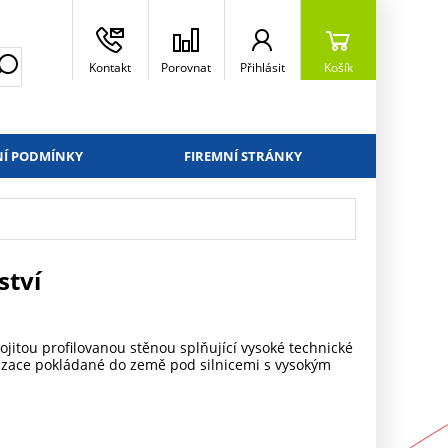
Kontakt
Porovnat
Přihlásit
Košík
Í PODMÍNKY
FIREMNÍ STRÁNKY
ství
jitou profilovanou stěnou splňující vysoké technické
alizace pokládané do země pod silnicemi s vysokým