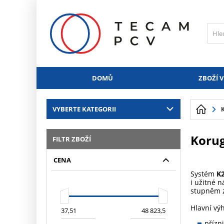
PŘESKOČIT NAVIGACI
DOMŮ
ZBOŽÍ V
VYBERTE KATEGORII
Korug
FILTR ZBOŽÍ
CENA
Systém
K
i užitné 
stupněm z
Hlavní vý
přízn