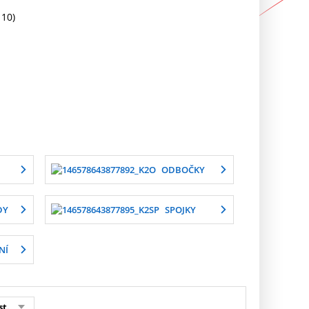
 10)
ODBOČKY
DY
SPOJKY
NÍ
st.