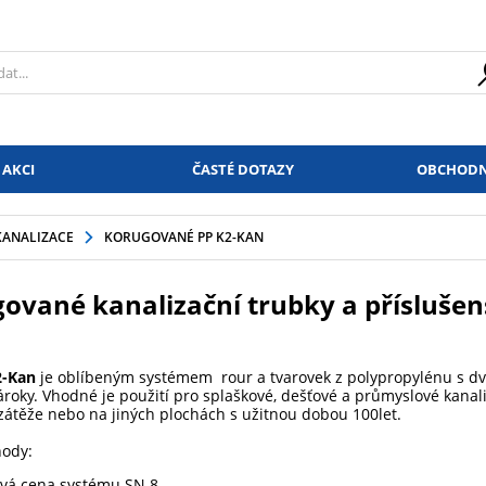
 AKCI
ČASTÉ DOTAZY
OBCHODN
KANALIZACE
KORUGOVANÉ PP K2-KAN
ované kanalizační trubky a příslušen
2-Kan
je oblíbeným systémem rour a tvarovek z polypropylénu s dvo
nároky. Vhodné je použití pro splaškové, dešťové a průmyslové kan
átěže nebo na jiných plochách s užitnou dobou 100let.
hody:
ivá cena systému SN 8