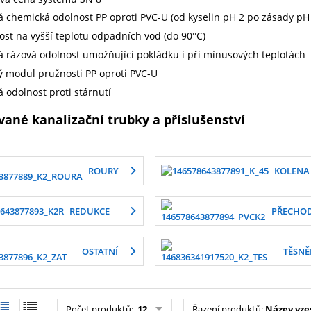
á chemická odolnost PP oproti PVC-U (od kyselin pH 2 po zásady pH
ost na vyšší teplotu odpadních vod (do 90°C)
á rázová odolnost umožňující pokládku i při mínusových teplotách
ý modul pružnosti PP oproti PVC-U
á odolnost proti stárnutí
ané kanalizační trubky a příslušenství
ROURY
KOLENA
REDUKCE
PŘECHO
OSTATNÍ
TĚSNĚ
Počet produktů
:
12
Řazení produktů
:
Název vze