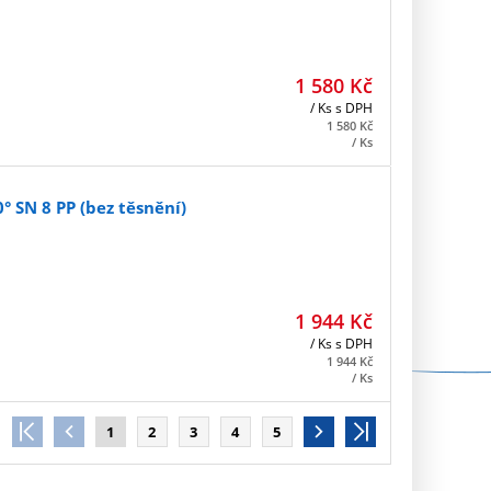
1 580
Kč
/ Ks
s DPH
1 580
Kč
/ Ks
 SN 8 PP (bez těsnění)
1 944
Kč
/ Ks
s DPH
1 944
Kč
/ Ks
1
2
3
4
5