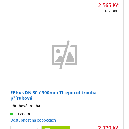
2 565
Kč
/ Ks
s DPH
FF kus DN 80 / 300mm TL epoxid trouba
přírubová
Přírubová trouba.
Skladem
Dostupnost na pobočkách
2 179
Kč