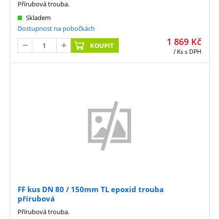
Přírubová trouba.
Skladem
Dostupnost na pobočkách
1 869
Kč
KOUPIT
/ Ks
s DPH
FF kus DN 80 / 150mm TL epoxid trouba
přírubová
Přírubová trouba.