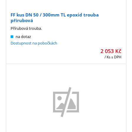
FF kus DN 50 / 300mm TL epoxid trouba
přírubová
Přírubová trouba.
na dotaz
Dostupnost na pobočkách
2 053
Kč
/ Ks
s DPH