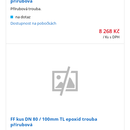
přírubová
Přírubová trouba.
na dotaz
Dostupnost na pobočkách
8 268
Kč
/ Ks
s DPH
FF kus DN 80 / 100mm TL epoxid trouba
přírubová