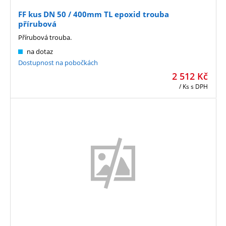
FF kus DN 50 / 400mm TL epoxid trouba
přírubová
Přírubová trouba.
na dotaz
Dostupnost na pobočkách
2 512
Kč
/ Ks
s DPH