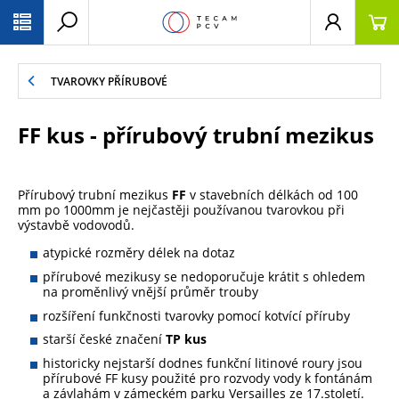
PŘESKOČIT NAVIGACI
TVAROVKY PŘÍRUBOVÉ
FF kus - přírubový trubní mezikus
Přírubový trubní mezikus
FF
v stavebních délkách od 100
mm po 1000mm je nejčastěji používanou tvarovkou při
výstavbě vodovodů.
atypické rozměry délek na dotaz
přírubové mezikusy se nedoporučuje krátit s ohledem
na proměnlivý vnější průměr trouby
rozšíření funkčnosti tvarovky pomocí kotvící příruby
starší české značení
TP kus
historicky nejstarší dodnes funkční litinové roury jsou
přírubové FF kusy použité pro rozvody vody k fontánám
a závlahám v zámeckém parku Versailles ze 17.století.