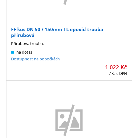
FF kus DN 50 / 150mm TL epoxid trouba
přírubová
Přírubová trouba.
na dotaz
Dostupnost na pobočkách
1 022
Kč
/ Ks
s DPH