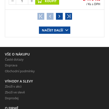
KOUPIT
/ Ks
s DPH
NAČÍST DALŠÍ
VŠE O NÁKUPU
Časté dotazy
Doprava
Obchodní podmínky
VÝHODY A SLEVY
Zboží v akci
Zboží ve slevě
Doprodej
O FIRMĚ