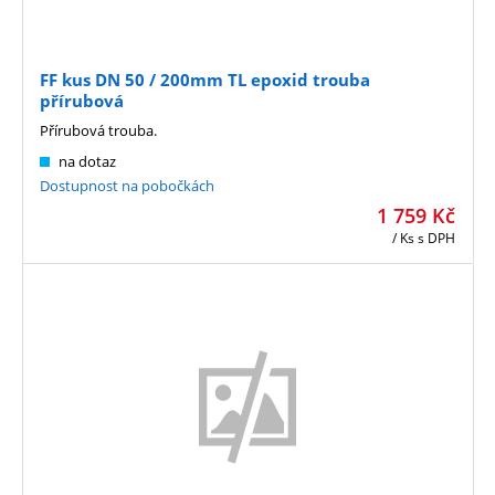
FF kus DN 50 / 200mm TL epoxid trouba
přírubová
Přírubová trouba.
na dotaz
Dostupnost na pobočkách
1 759
Kč
/ Ks
s DPH