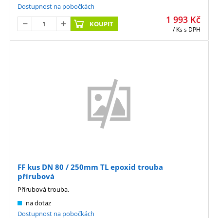
Dostupnost na pobočkách
1 993
Kč
KOUPIT
/ Ks
s DPH
FF kus DN 80 / 250mm TL epoxid trouba
přírubová
Přírubová trouba.
na dotaz
Dostupnost na pobočkách