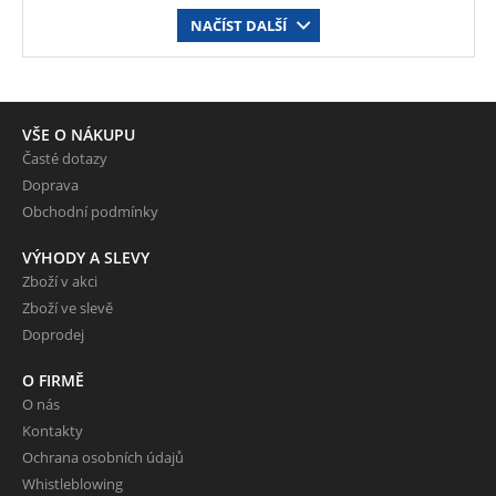
NAČÍST DALŠÍ
VŠE O NÁKUPU
Časté dotazy
Doprava
Obchodní podmínky
VÝHODY A SLEVY
Zboží v akci
Zboží ve slevě
Doprodej
O FIRMĚ
O nás
Kontakty
Ochrana osobních údajů
Whistleblowing