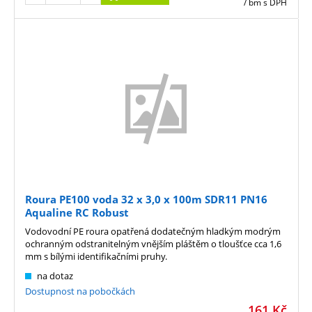
/ bm
s DPH
Roura PE100 voda 32 x 3,0 x 100m SDR11 PN16
Aqualine RC Robust
Vodovodní PE roura opatřená dodatečným hladkým modrým
ochranným odstranitelným vnějším pláštěm o tloušťce cca 1,6
mm s bílými identifikačními pruhy.
na dotaz
Dostupnost na pobočkách
161
Kč