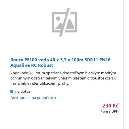
Roura PE100 voda 40 x 3,7 x 100m SDR11 PN16
Aqualine RC Robust
Vodovodní PE roura opatřená dodatečným hladkým modrým
ochranným odstranitelným vnějším pláštěm o tloušťce cca 1,6
mm s bílými identifikačními pruhy.
na dotaz
Dostupnost na pobočkách
234
Kč
/ bm
s DPH