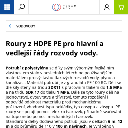
PŘESKOČIT NAVIGACI
VODOVODY
Roury z HDPE PE pro hlavní a
vedlejší řády rozvody vody.
Potrubí z polyetylénu
se díky svým výborným fyzikálním
vlastnostem stalo v posledních létech nejpoužívanějším
materiálem pro výstavbu tlakových rozvodů vody, plynu a
kanalizací. Materiál potrubí je z granulátu PE 100 RC. Dělí se
dle síly stěny na třídu
SDR11
s pracovním tlakem do
1,6 MPa
a na třídu
SDR 17
do tlaku
1 MPa
. Dále se tyto roury dělí na
jednovrstvé, dvouvrstvé a třívrstvé, tomuto rozdělení i
odpovídá odolnost materiálu proti mechanickému
poškození, vhodnost typu pokládky, typ obsypu a zásypu. PE
roury se spojují pomocí elektro tvarovek, případně svařování
na tupo nebo pomocí mechanických tvarovek.
Standardní délky dodávaného potrubí jsou v délkách
6 m, 12
m
a do průměru de 110 v
100 m návinech
. Je vyráběno v