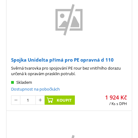
Spojka Unidelta přímá pro PE opravná d 110
Svěrná tvarovka pro spojování PE rour bez vnitřního dorazu
určená k opravám prasklin potrubí.
Skladem
Dostupnost na pobočkách
1 924
Kč
KOUPIT
/ Ks
s DPH