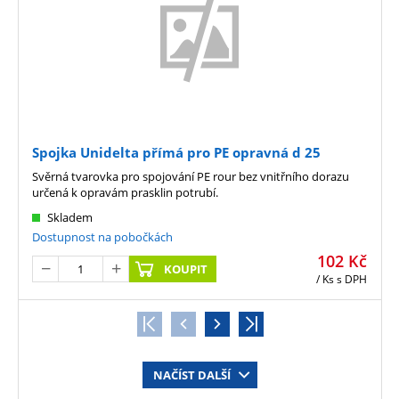
Spojka Unidelta přímá pro PE opravná d 25
Svěrná tvarovka pro spojování PE rour bez vnitřního dorazu
určená k opravám prasklin potrubí.
Skladem
Dostupnost na pobočkách
102
Kč
KOUPIT
/ Ks
s DPH
NAČÍST DALŠÍ