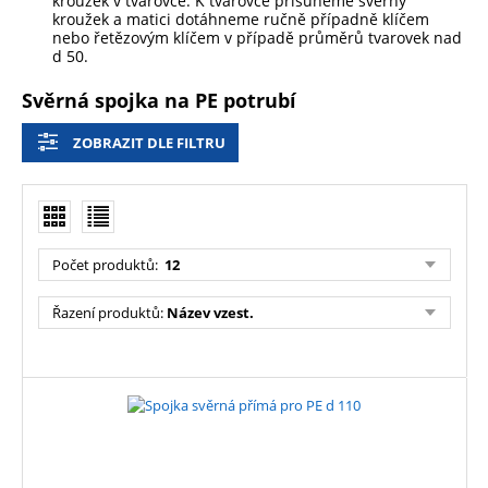
kroužek v tvarovce. K tvarovce přisuneme svěrný
kroužek a matici dotáhneme ručně případně klíčem
nebo řetězovým klíčem v případě průměrů tvarovek nad
d 50.
Svěrná spojka na PE potrubí
ZOBRAZIT DLE FILTRU
Počet produktů
:
12
Řazení produktů
:
Název vzest.