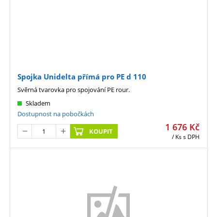
Spojka Unidelta přímá pro PE d 110
Svěrná tvarovka pro spojování PE rour.
Skladem
Dostupnost na pobočkách
1 676
Kč
KOUPIT
/ Ks
s DPH