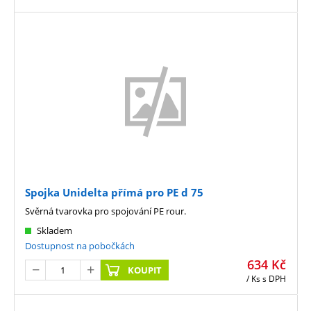
Spojka Unidelta přímá pro PE d 75
Svěrná tvarovka pro spojování PE rour.
Skladem
Dostupnost na pobočkách
634
Kč
KOUPIT
/ Ks
s DPH