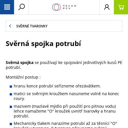
PŘESKOČIT NAVIGACI
SVĚRNÉ TVAROVKY
Svěrná spojka potrubí
Svěrná spojka
se používají ke spojování jednotlivých kusů PE
potrubí.
Montážní postup :
hranu konce potrubí seřízneme ořezávátkem.
matici se svěrným kroužkem nasuneme volně na konec
roury.
mazivem (mazlavé mýdlo při použití pro pitnou vodu)
lehce namažeme "O" kroužek uvnitř tvarovky a hranu
potrubí.
Mechanicky tlakem narazíme potrubí až za těsnící "O"