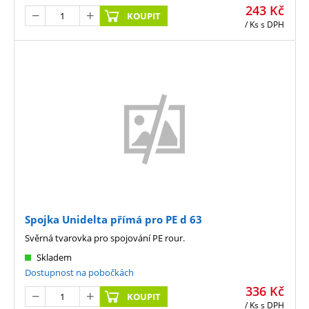
243
Kč
KOUPIT
/ Ks
s DPH
Spojka Unidelta přímá pro PE d 63
Svěrná tvarovka pro spojování PE rour.
Skladem
Dostupnost na pobočkách
336
Kč
KOUPIT
/ Ks
s DPH