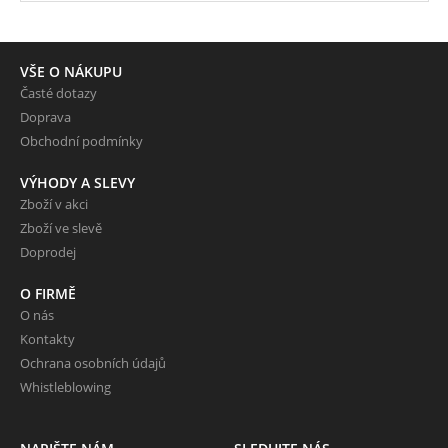
VŠE O NÁKUPU
Časté dotazy
Doprava
Obchodní podmínky
VÝHODY A SLEVY
Zboží v akci
Zboží ve slevě
Doprodej
O FIRMĚ
O nás
Kontakty
Ochrana osobních údajů
Whistleblowing