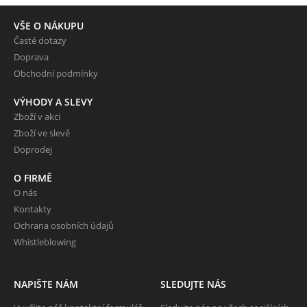
VŠE O NÁKUPU
Časté dotazy
Doprava
Obchodní podmínky
VÝHODY A SLEVY
Zboží v akci
Zboží ve slevě
Doprodej
O FIRMĚ
O nás
Kontakty
Ochrana osobních údajů
Whistleblowing
NAPIŠTE NÁM
SLEDUJTE NÁS