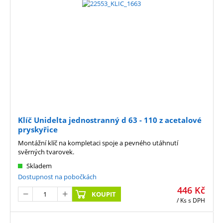
Klíč Unidelta jednostranný d 63 - 110 z acetalové
pryskyřice
Montážní klíč na kompletaci spoje a pevného utáhnutí
svěrných tvarovek.
Skladem
Dostupnost na pobočkách
446
Kč
KOUPIT
/ Ks
s DPH