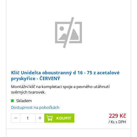
Klíč Unidelta oboustranný d 16 - 75 z acetalové
pryskyřice - ČERVENÝ
Montážní klíč na kompletaci spoje a pevného utáhnutí
svěrných tvarovek.
Skladem
Dostupnost na pobočkách
229
Kč
KOUPIT
/ Ks
s DPH