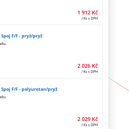
1 912
Kč
/ Ks
s DPH
poj F/F - pryž/pryž
adu.
2 026
Kč
/ Ks
s DPH
Spoj F/F - polyuretan/pryž
adu.
2 029
Kč
/ Ks
s DPH