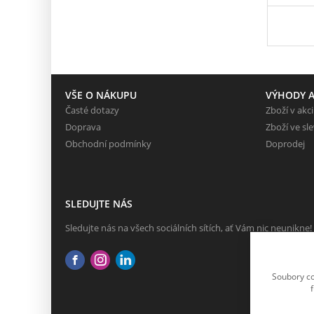
VŠE O NÁKUPU
VÝHODY A
Časté dotazy
Zboží v akci
Doprava
Zboží ve sl
Obchodní podmínky
Doprodej
SLEDUJTE NÁS
Sledujte nás na všech sociálních sítích, ať Vám nic neunikne!
Soubory co