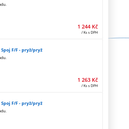
adu.
1 244
Kč
/ Ks
s DPH
poj F/F - pryž/pryž
adu.
1 263
Kč
/ Ks
s DPH
poj F/F - pryž/pryž
adu.