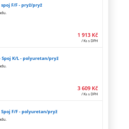
poj F/F - pryž/pryž
adu.
1 913
Kč
/ Ks
s DPH
Spoj K/L - polyuretan/pryž
adu.
3 609
Kč
/ Ks
s DPH
Spoj F/F - polyuretan/pryž
adu.