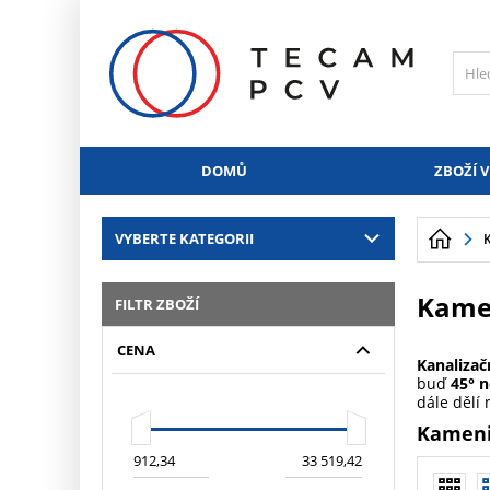
PŘESKOČIT NAVIGACI
DOMŮ
ZBOŽÍ V
VYBERTE KATEGORII
Kame
FILTR ZBOŽÍ
CENA
Kanaliza
buď
45° n
dále dělí
Kameni