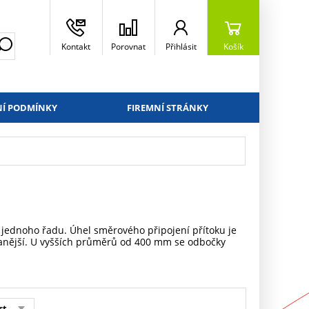
Kontakt
Porovnat
Přihlásit
Košík
Í PODMÍNKY
FIREMNÍ STRÁNKY
o jednoho řadu. Úhel směrového připojení přítoku je
vanější. U vyšších průměrů od 400 mm se odbočky
st.