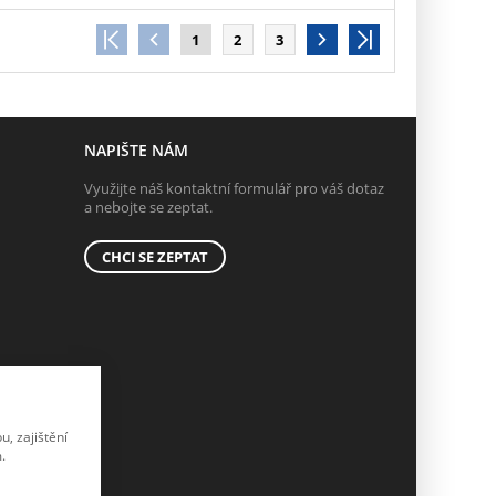
1
2
3
NAPIŠTE NÁM
Využijte náš kontaktní formulář pro váš dotaz
a nebojte se zeptat.
CHCI SE ZEPTAT
, zajištění
.