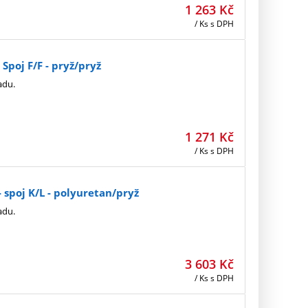
1 263
Kč
/ Ks
s DPH
poj F/F - pryž/pryž
adu.
1 271
Kč
/ Ks
s DPH
spoj K/L - polyuretan/pryž
adu.
3 603
Kč
/ Ks
s DPH