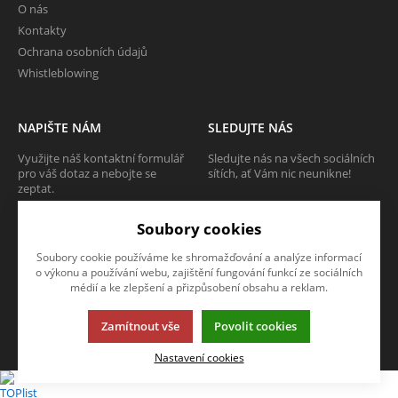
O nás
Kontakty
Ochrana osobních údajů
Whistleblowing
NAPIŠTE NÁM
SLEDUJTE NÁS
Využijte náš kontaktní formulář
Sledujte nás na všech sociálních
pro váš dotaz a nebojte se
sítích, ať Vám nic neunikne!
zeptat.
Soubory cookies
CHCI SE ZEPTAT
Soubory cookie používáme ke shromažďování a analýze informací
o výkonu a používání webu, zajištění fungování funkcí ze sociálních
médií a ke zlepšení a přizpůsobení obsahu a reklam.
Tato stránka používá soubory cookies. Klikněte pro více informací.
Zamítnout vše
Povolit cookies
© 2013-2026 Internetový obchod TECAM PCV a.s.
K2 e-shop - První e-shop, který uřídí celou vaši firmu.
Nastavení cookies