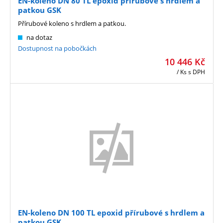
EN-koleno DN 80 TL epoxid přírubové s hrdlem a
patkou GSK
Přírubové koleno s hrdlem a patkou.
na dotaz
Dostupnost na pobočkách
10 446
Kč
/ Ks
s DPH
EN-koleno DN 100 TL epoxid přírubové s hrdlem a
patkou GSK