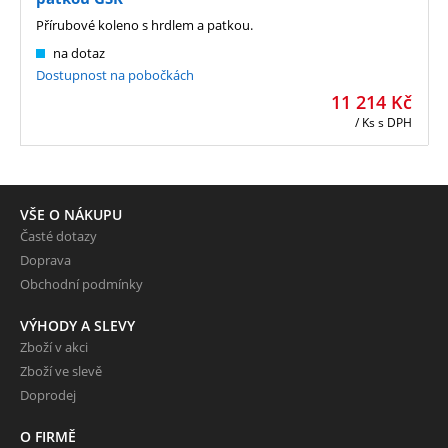
Přírubové koleno s hrdlem a patkou.
na dotaz
Dostupnost na pobočkách
11 214
Kč
/ Ks
s DPH
VŠE O NÁKUPU
Časté dotazy
Doprava
Obchodní podmínky
VÝHODY A SLEVY
Zboží v akci
Zboží ve slevě
Doprodej
O FIRMĚ