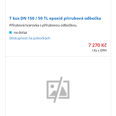
T kus DN 150 / 50 TL epoxid přírubová odbočka
Přírubová tvarovka s přírubovou odbočkou.
na dotaz
Dostupnost na pobočkách
7 270
Kč
/ Ks
s DPH