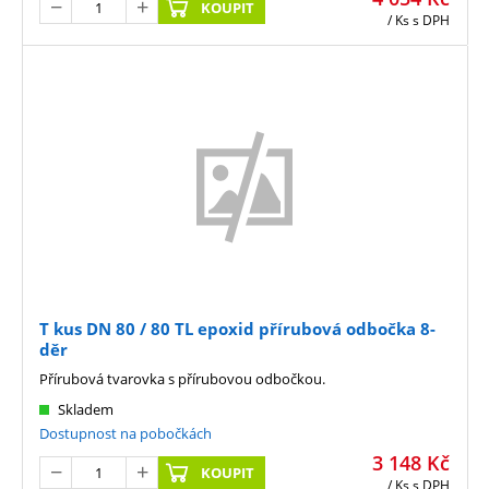
KOUPIT
/ Ks
s DPH
T kus DN 80 / 80 TL epoxid přírubová odbočka 8-
děr
Přírubová tvarovka s přírubovou odbočkou.
Skladem
Dostupnost na pobočkách
3 148
Kč
KOUPIT
/ Ks
s DPH