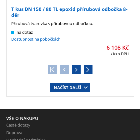
T kus DN 150 / 80 TL epoxid přírubová odbočka 8-
děr
Přírubová tvarovka s přírubovou odbočkou.
na dotaz
Dostupnost na pobočkách
6 108
Kč
/ Ks
s DPH
NAČÍST DALŠÍ
VŠE O NÁKUPU
Časté dotazy
Doprava
Obchodní podmínky