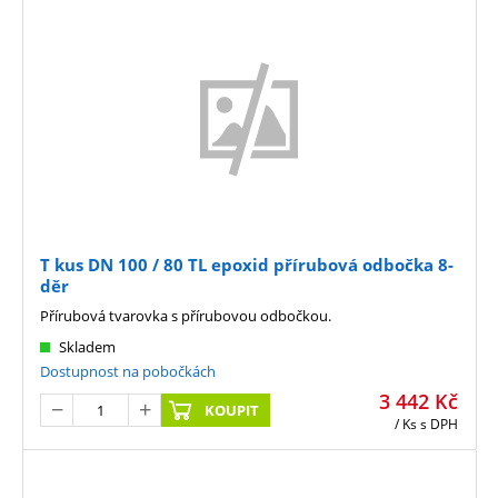
T kus DN 100 / 80 TL epoxid přírubová odbočka 8-
děr
Přírubová tvarovka s přírubovou odbočkou.
Skladem
Dostupnost na pobočkách
3 442
Kč
KOUPIT
/ Ks
s DPH