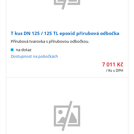
T kus DN 125 / 125 TL epoxid přírubová odbočka
Přírubová tvarovka s přírubovou odbočkou.
na dotaz
Dostupnost na pobočkách
7 011
Kč
/ Ks
s DPH