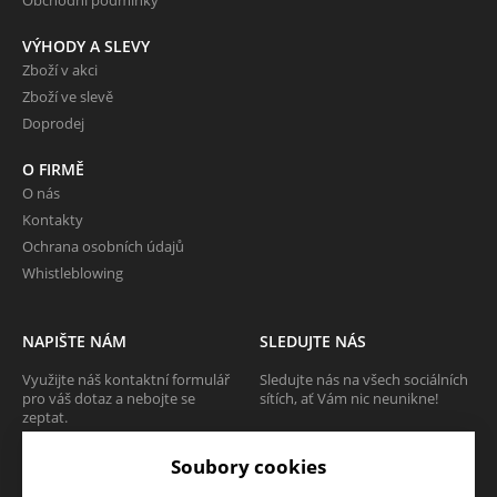
VÝHODY A SLEVY
Zboží v akci
Zboží ve slevě
Doprodej
O FIRMĚ
O nás
Kontakty
Ochrana osobních údajů
Whistleblowing
NAPIŠTE NÁM
SLEDUJTE NÁS
Využijte náš kontaktní formulář
Sledujte nás na všech sociálních
pro váš dotaz a nebojte se
sítích, ať Vám nic neunikne!
zeptat.
Soubory cookies
CHCI SE ZEPTAT