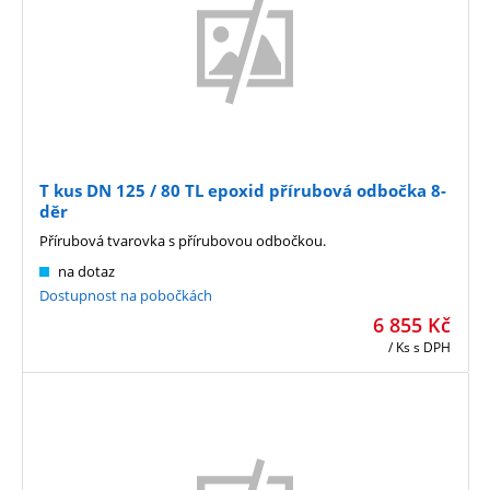
T kus DN 125 / 80 TL epoxid přírubová odbočka 8-
děr
Přírubová tvarovka s přírubovou odbočkou.
na dotaz
Dostupnost na pobočkách
6 855
Kč
/ Ks
s DPH