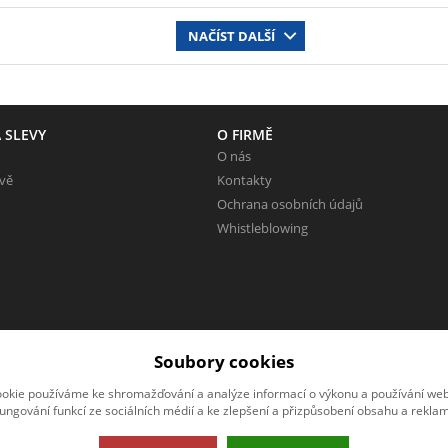
NAČÍST DALŠÍ
 SLEVY
O FIRMĚ
O nás
evě
Kontakty
Ochrana osobních údajů
Whistleblowing
Soubory cookies
okie používáme ke shromažďování a analýze informací o výkonu a používání webu
fungování funkcí ze sociálních médií a ke zlepšení a přizpůsobení obsahu a reklam