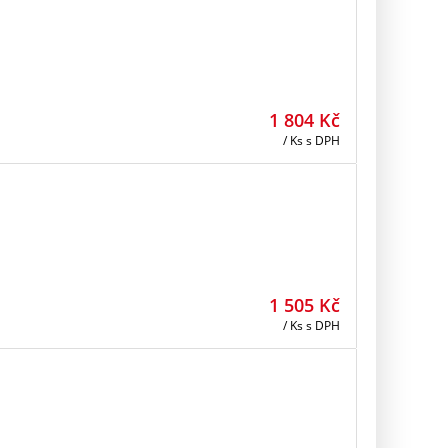
1 804
Kč
/ Ks
s DPH
1 505
Kč
/ Ks
s DPH