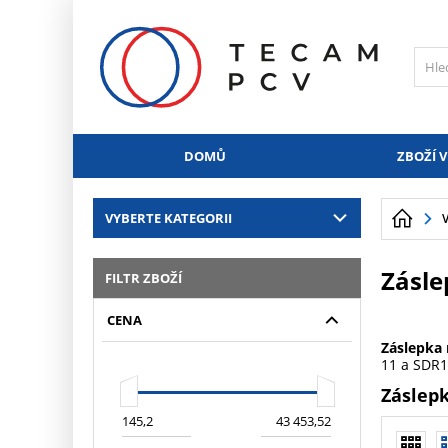
PŘESKOČIT NAVIGACI
DOMŮ
ZBOŽÍ V
VYBERTE KATEGORII
Zásle
FILTR ZBOŽÍ
CENA
Záslepka
11 a SDR1
Záslepk