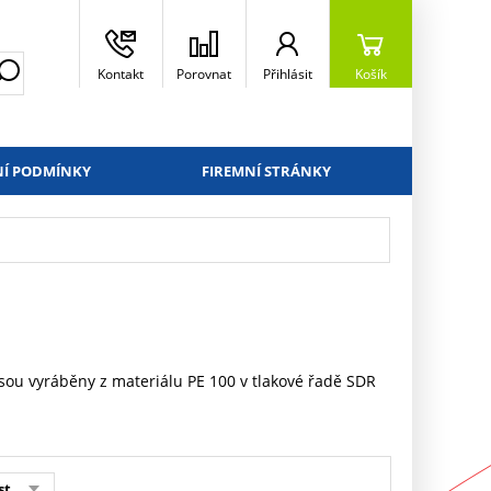
Kontakt
Porovnat
Přihlásit
Košík
Í PODMÍNKY
FIREMNÍ STRÁNKY
sou vyráběny z materiálu PE 100 v tlakové řadě SDR
st.