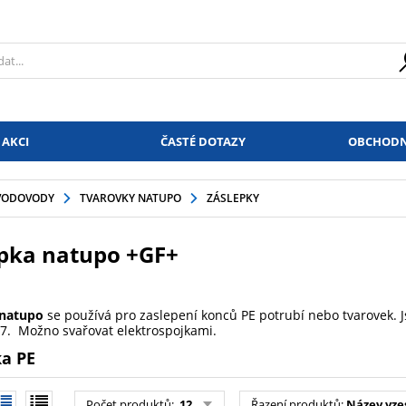
 AKCI
ČASTÉ DOTAZY
OBCHODN
VODOVODY
TVAROVKY NATUPO
ZÁSLEPKY
pka natupo +GF+
 natupo
se používá pro zaslepení konců PE potrubí nebo tvarovek. J
7. Možno svařovat elektrospojkami.
a PE
Počet produktů
:
12
Řazení produktů
:
Název vze