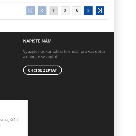
1
2
3
NAPIŠTE NÁM
Využijte náš kontaktní formulář pro váš dotaz
a nebojte se zeptat.
CHCI SE ZEPTAT
, zajištění
.