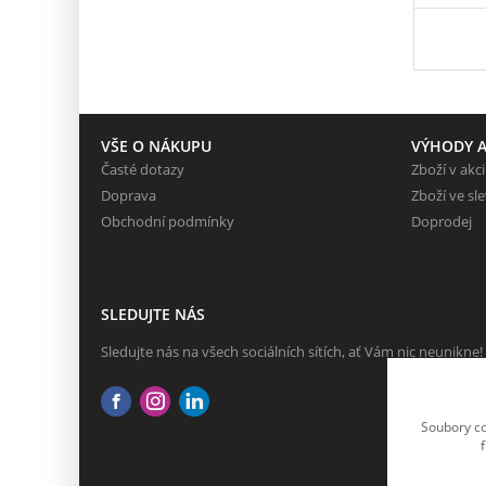
VŠE O NÁKUPU
VÝHODY A
Časté dotazy
Zboží v akci
Doprava
Zboží ve sl
Obchodní podmínky
Doprodej
SLEDUJTE NÁS
Sledujte nás na všech sociálních sítích, ať Vám nic neunikne!
Soubory co