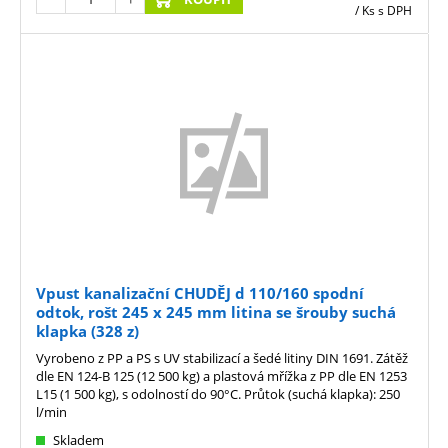
/ Ks
s DPH
Vpust kanalizační CHUDĚJ d 110/160 spodní
odtok, rošt 245 x 245 mm litina se šrouby suchá
klapka (328 z)
Vyrobeno z PP a PS s UV stabilizací a šedé litiny DIN 1691. Zátěž
dle EN 124-B 125 (12 500 kg) a plastová mřížka z PP dle EN 1253
L15 (1 500 kg), s odolností do 90°C. Průtok (suchá klapka): 250
l/min
Skladem