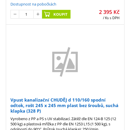
Dostupnost na pobočkách
2 395
Kč
KOUPIT
/ Ks
s DPH
Vpust kanalizační CHUDĚJ d 110/160 spodní
odtok, rošt 245 x 245 mm plast bez šroubů, suchá
klapka (328 P)
Vyrobeno z PP a PS s UV stabilizací. Zátěž dle EN 124-B 125 (12
500 kg) a plastová mřížka z PP dle EN 1253 L15 (1 500 kg), s
odolností do 90°C. Průtok (suchá klapka): 250 l/min