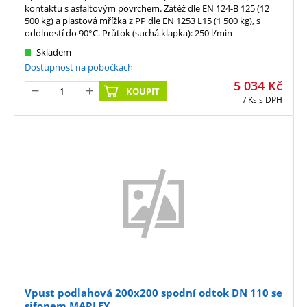
kontaktu s asfaltovým povrchem. Zátěž dle EN 124-B 125 (12
500 kg) a plastová mřížka z PP dle EN 1253 L15 (1 500 kg), s
odolností do 90°C. Průtok (suchá klapka): 250 l/min
Skladem
Dostupnost na pobočkách
5 034
Kč
KOUPIT
/ Ks
s DPH
Vpust podlahová 200x200 spodní odtok DN 110 se
sifonem MARLEY