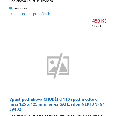
Podlahová vpusť se sifonem
na dotaz
Dostupnost na pobočkách
459
Kč
/ Ks
s DPH
Vpust podlahová CHUDĚJ d 110 spodní odtok,
mříž 125 x 125 mm nerez GATE, sifon NEPTUN (G1
394 X)