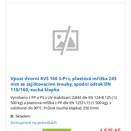
Vpust dvorní KVS 160 S-P+z, plastová mřížka 245
mm se zajištovacími šrouby, spodní odtok DN
110/160, suchá klapka
Vyrobeno z PP a PS s UV stabilizací. Zátěž dle EN 124-B 125 (12
500 kg) a plastová mřížka z PP dle EN 1253 L15 (1 500 kg), s
odolností do 90°C. Průtok (suchá klapka): 250 l/min
Skladem
Dostupnost na pobočkách
1 525
Kč