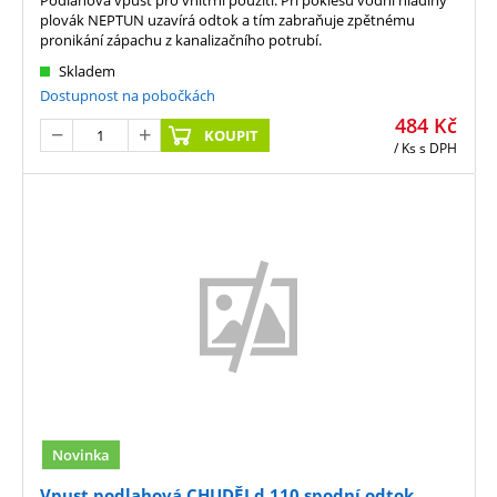
Podlahová vpusť pro vnitřní použití. Při poklesu vodní hladiny
plovák NEPTUN uzavírá odtok a tím zabraňuje zpětnému
pronikání zápachu z kanalizačního potrubí.
Skladem
Dostupnost na pobočkách
484
Kč
KOUPIT
/ Ks
s DPH
Novinka
Vpust podlahová CHUDĚJ d 110 spodní odtok,