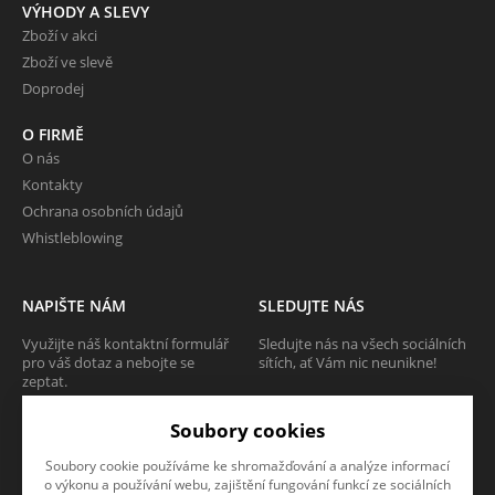
VÝHODY A SLEVY
Zboží v akci
Zboží ve slevě
Doprodej
O FIRMĚ
O nás
Kontakty
Ochrana osobních údajů
Whistleblowing
NAPIŠTE NÁM
SLEDUJTE NÁS
Využijte náš kontaktní formulář
Sledujte nás na všech sociálních
pro váš dotaz a nebojte se
sítích, ať Vám nic neunikne!
zeptat.
Soubory cookies
CHCI SE ZEPTAT
Soubory cookie používáme ke shromažďování a analýze informací
o výkonu a používání webu, zajištění fungování funkcí ze sociálních