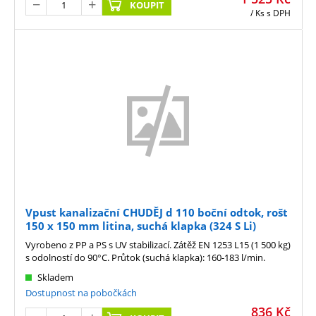
KOUPIT
/ Ks
s DPH
Vpust kanalizační CHUDĚJ d 110 boční odtok, rošt
150 x 150 mm litina, suchá klapka (324 S Li)
Vyrobeno z PP a PS s UV stabilizací. Zátěž EN 1253 L15 (1 500 kg)
s odolností do 90°C. Průtok (suchá klapka): 160-183 l/min.
Skladem
Dostupnost na pobočkách
836
Kč