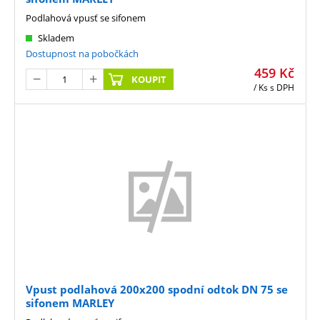
Podlahová vpusť se sifonem
Skladem
Dostupnost na pobočkách
459
Kč
KOUPIT
/ Ks
s DPH
Vpust podlahová 200x200 spodní odtok DN 75 se
sifonem MARLEY