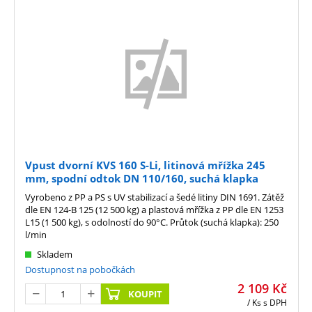
Vpust dvorní KVS 160 S-Li, litinová mřížka 245
mm, spodní odtok DN 110/160, suchá klapka
Vyrobeno z PP a PS s UV stabilizací a šedé litiny DIN 1691. Zátěž
dle EN 124-B 125 (12 500 kg) a plastová mřížka z PP dle EN 1253
L15 (1 500 kg), s odolností do 90°C. Průtok (suchá klapka): 250
l/min
Skladem
Dostupnost na pobočkách
2 109
Kč
KOUPIT
/ Ks
s DPH