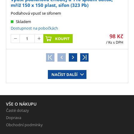
mříž 150 x 150 plast, sifon (323 Pb)
Podlahová vpusť se sifonem
Skladem
Dostupnost na pobočkách
98
Kč
KOUPIT
/ Ks
s DPH
NAČÍST DALŠÍ
VŠE O NÁKUPU
Časté dotazy
Doprava
Obchodní podmínky