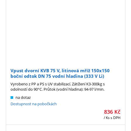
Vpust dvorní KVB 75 V, litinová mříž 150x150
boční odtok DN 75 vodní hladina (333 V Li)
Vyrobeno z PP a PS s UV stabilizací. Zátížení K3-300kg s
odolností do 90°C. Průtok (vodní hladina): 94-97 l/min.
na dotaz
Dostupnost na pobočkách
836
Kč
/ Ks
s DPH