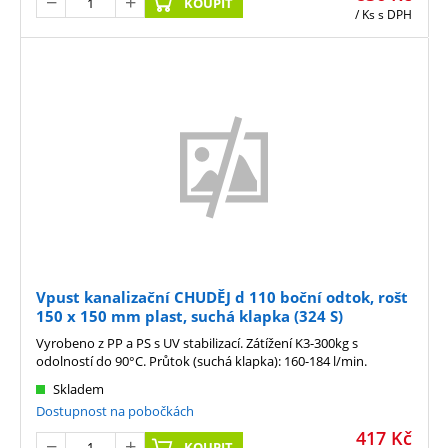
KOUPIT
/ Ks
s DPH
Vpust kanalizační CHUDĚJ d 110 boční odtok, rošt
150 x 150 mm plast, suchá klapka (324 S)
Vyrobeno z PP a PS s UV stabilizací. Zátížení K3-300kg s
odolností do 90°C. Průtok (suchá klapka): 160-184 l/min.
Skladem
Dostupnost na pobočkách
417
Kč
KOUPIT