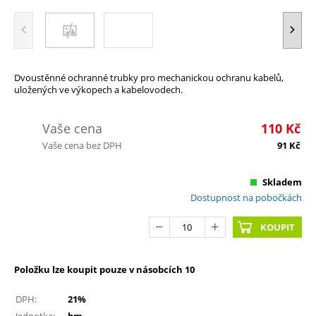
Dvoustěnné ochranné trubky pro mechanickou ochranu kabelů,
uložených ve výkopech a kabelovodech.
Vaše cena
110
Kč
Vaše cena bez DPH
91
Kč
Skladem
Dostupnost na pobočkách
KOUPIT
Položku lze koupit pouze v násobcích 10
DPH:
21%
Jednotka:
bm