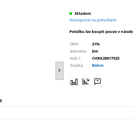
Skladem
Dostupnost na pobočkách
Položku lze koupit pouze v násob
DPH:
21%
Jednotka:
bm
Kód 1:
CHRK20017525
Značka:
Böhm
E