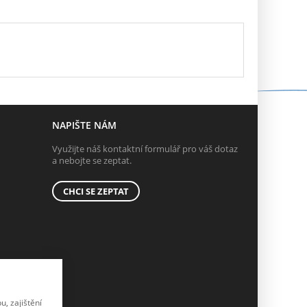
NAPIŠTE NÁM
Využijte náš kontaktní formulář pro váš dotaz
a nebojte se zeptat.
CHCI SE ZEPTAT
, zajištění