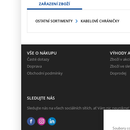
ZAŘAZENÍ ZBOŽÍ
OSTATNÍ SORTIMENTY
KABELOVÉ CHRÁNIČKY
VŠE O NÁKUPU
VÝHODY A
Časté dotazy
Zboží v akci
Doprava
Zboží ve sl
Obchodní podmínky
Doprodej
SLEDUJTE NÁS
Sledujte nás na všech sociálních sítích, ať Vám nic neunikne!
Soubory co