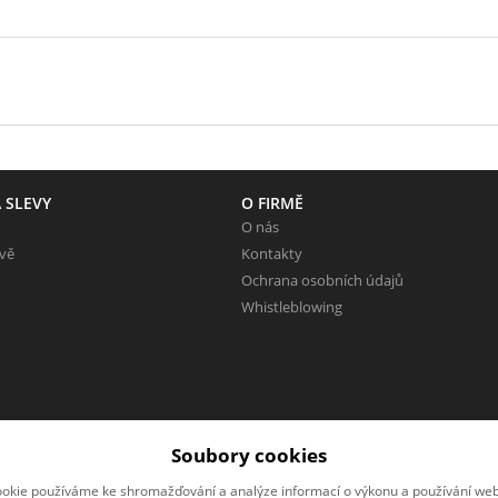
 SLEVY
O FIRMĚ
O nás
evě
Kontakty
Ochrana osobních údajů
Whistleblowing
Soubory cookies
okie používáme ke shromažďování a analýze informací o výkonu a používání webu