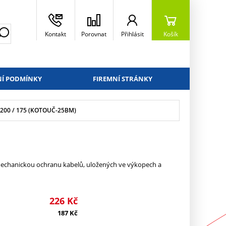
Kontakt
Porovnat
Přihlásit
Košík
Í PODMÍNKY
FIREMNÍ STRÁNKY
00 / 175 (KOTOUČ-25BM)
echanickou ochranu kabelů, uložených ve výkopech a
226
Kč
187
Kč