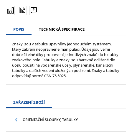
POPIS
TECHNICKÁ SPECIFIKACE
Znaky jsou v tabulce upevněny jednoduchým systémem,
který zabrání neoprávněné manipulaci. Údaje jsou velmi
dobře čitelné díky probarvení jednotlivých znaků do hloubky
znakového pole. Tabulky a znaky jsou barevně odlišené dle
účelu použítí na vodárenské účely, plynárenské, kanalizční
tabulky a dalších vedení uložených pod zemí. Znaky a tabulky
odpovídají normě ČSN 75 5025.
ZAŘAZENÍ ZBOŽÍ
ORIENTAČNÍ SLOUPKY, TABULKY