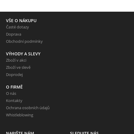
VŠE O NÁKUPU
Časté dotazy
Doprava
Obchodní podmínky
VÝHODY A SLEVY
Zboží v akci
Zboží ve slevě
Doprodej
O FIRMĚ
O nás
Kontakty
Ochrana osobních údajů
Whistleblowing
NAPIŠTE NÁM
SLEDUJTE NÁS