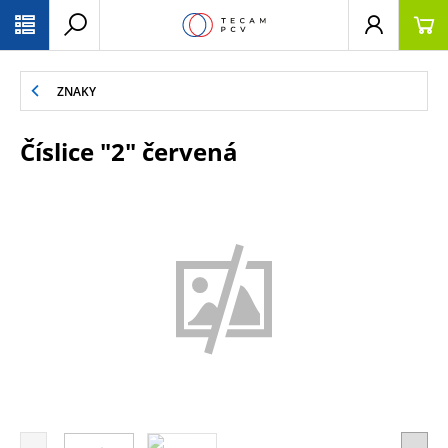
PŘESKOČIT NAVIGACI
ZNAKY
Číslice "2" červená