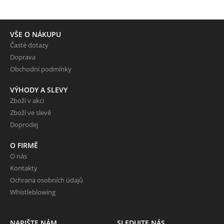
VŠE O NÁKUPU
Časté dotazy
Doprava
Obchodní podmínky
VÝHODY A SLEVY
Zboží v akci
Zboží ve slevě
Doprodej
O FIRMĚ
O nás
Kontakty
Ochrana osobních údajů
Whistleblowing
NAPIŠTE NÁM
SLEDUJTE NÁS