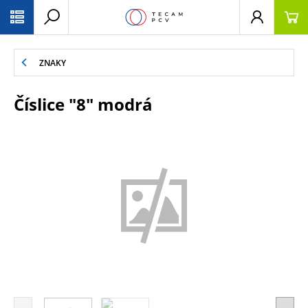
PŘESKOČIT NAVIGACI
ZNAKY
Číslice "8" modrá