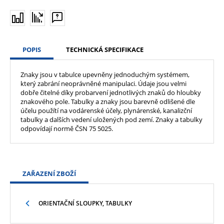
POPIS
TECHNICKÁ SPECIFIKACE
Znaky jsou v tabulce upevněny jednoduchým systémem,
který zabrání neoprávněné manipulaci. Údaje jsou velmi
dobře čitelné díky probarvení jednotlivých znaků do hloubky
znakového pole. Tabulky a znaky jsou barevně odlišené dle
účelu použítí na vodárenské účely, plynárenské, kanalizční
tabulky a dalších vedení uložených pod zemí. Znaky a tabulky
odpovídají normě ČSN 75 5025.
ZAŘAZENÍ ZBOŽÍ
ORIENTAČNÍ SLOUPKY, TABULKY