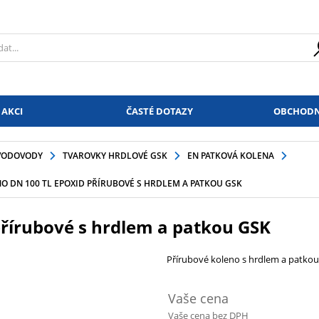
 AKCI
ČASTÉ DOTAZY
OBCHODN
VODOVODY
TVAROVKY HRDLOVÉ GSK
EN PATKOVÁ KOLENA
O DN 100 TL EPOXID PŘÍRUBOVÉ S HRDLEM A PATKOU GSK
řírubové s hrdlem a patkou GSK
Přírubové koleno s hrdlem a patkou
Vaše cena
Vaše cena bez DPH