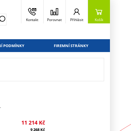
Kontakt
Porovnat
Přihlásit
Košík
Í PODMÍNKY
FIREMNÍ STRÁNKY
.
11 214
Kč
9 268
Kč