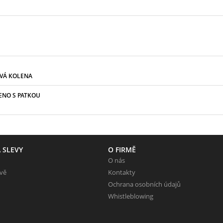
VÁ KOLENA
ENO S PATKOU
 SLEVY
O FIRMĚ
O nás
evě
Kontakty
Ochrana osobních údajů
Whistleblowing