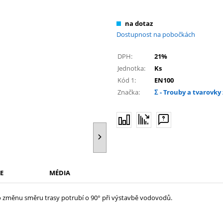
na dotaz
Dostupnost na pobočkách
DPH:
21%
Jednotka:
Ks
Kód 1:
EN100
Značka:
Σ - Trouby a tvarovky 
E
MÉDIA
o změnu směru trasy potrubí o 90° při výstavbě vodovodů.