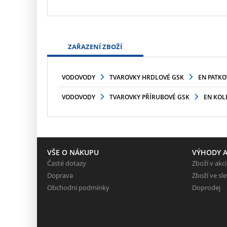
ZAŘAZENÍ ZBOŽÍ
VODOVODY
TVAROVKY HRDLOVÉ GSK
EN PATKO
VODOVODY
TVAROVKY PŘÍRUBOVÉ GSK
EN KOL
VŠE O NÁKUPU
VÝHODY A
Časté dotazy
Zboží v akci
Doprava
Zboží ve sl
Obchodní podmínky
Doprodej