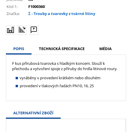
Kód 1:
F1000360
Značka:
Σ - Trouby a tvarovky z tvárné litiny
POPIS
TECHNICKÁ SPECIFIKACE
MÉDIA
F kus přírubová tvarovka s hladkým koncem. Slouží k
přechodu a vytvoření spoje z příruby do hrdla litinové roury.
vyráběny v provedení krátkém nebo dlouhém
provedení v tlakových řadách PN10, 16, 25
ALTERNATIVNÍ ZBOŽÍ