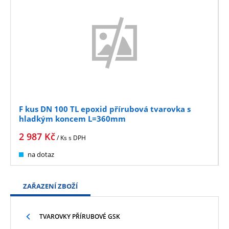
F kus DN 100 TL epoxid přírubová tvarovka s
hladkým koncem L=360mm
2 987
Kč
/ Ks
s DPH
na dotaz
ZAŘAZENÍ ZBOŽÍ
TVAROVKY PŘÍRUBOVÉ GSK