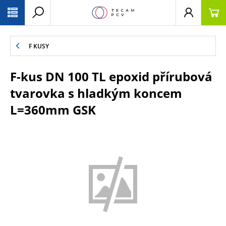
PŘESKOČIT NAVIGACI
F KUSY
F-kus DN 100 TL epoxid přírubová
tvarovka s hladkým koncem
L=360mm GSK