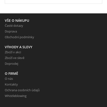
VŠE O NÁKUPU
Časté dotazy
Doprava
Obchodní podmínky
VÝHODY A SLEVY
Zboží v akci
Zboží ve slevě
Doprodej
O FIRMĚ
O nás
Kontakty
Ochrana osobních údajů
Whistleblowing