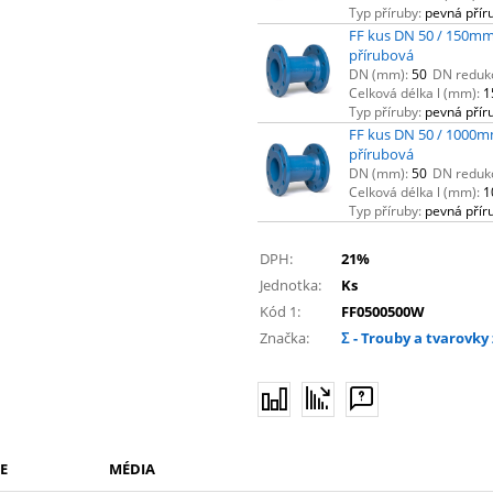
Typ příruby:
pevná přír
FF kus DN 50 / 150mm
přírubová
DN (mm):
50
DN reduk
Celková délka l (mm):
1
Typ příruby:
pevná přír
FF kus DN 50 / 1000m
přírubová
DN (mm):
50
DN reduk
Celková délka l (mm):
1
Typ příruby:
pevná přír
DPH:
21%
Jednotka:
Ks
Kód 1:
FF0500500W
Značka:
Σ - Trouby a tvarovky 
E
MÉDIA