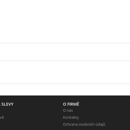
 SLEVY
O FIRMĚ
O nás
evě
Kontakty
Ochrana osobních údajů