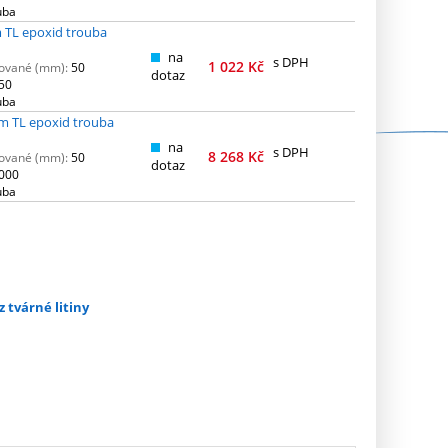
uba
 TL epoxid trouba
na
s DPH
1 022
Kč
ované (mm):
50
dotaz
50
uba
m TL epoxid trouba
na
s DPH
8 268
Kč
ované (mm):
50
dotaz
000
uba
z tvárné litiny