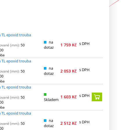
 TL epoxid trouba
na
s DPH
1 759
Kč
ované (mm):
50
dotaz
00
uba
 TL epoxid trouba
na
s DPH
2 053
Kč
ované (mm):
50
dotaz
00
uba
 TL epoxid trouba
s DPH
1 603
Kč
ované (mm):
50
Skladem
00
uba
 TL epoxid trouba
na
s DPH
2 512
Kč
ované (mm):
50
dotaz
00