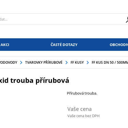
 AKCI
ČASTÉ DOTAZY
OBCHODN
VODOVODY
TVAROVKY PŘÍRUBOVÉ
FF KUSY
FF KUS DN 50 / 500
xid trouba přírubová
Přírubová trouba.
Vaše cena
Vaše cena bez DPH