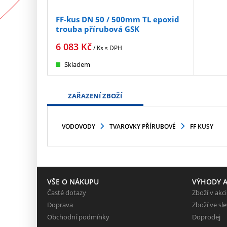
FF-kus DN 50 / 500mm TL epoxid
trouba přírubová GSK
6 083
Kč
/ Ks
s DPH
Skladem
ZAŘAZENÍ ZBOŽÍ
VODOVODY
TVAROVKY PŘÍRUBOVÉ
FF KUSY
VŠE O NÁKUPU
VÝHODY A
Časté dotazy
Zboží v akci
Doprava
Zboží ve sl
Obchodní podmínky
Doprodej