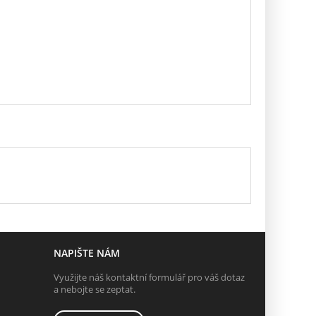
NAPIŠTE NÁM
Využijte náš kontaktní formulář pro váš dotaz
a nebojte se zeptat.