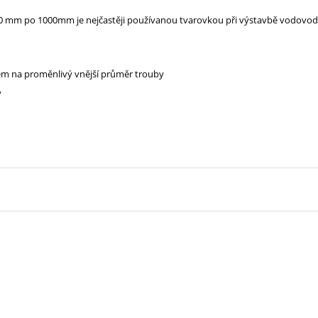
00 mm po 1000mm je nejčastěji používanou tvarovkou při výstavbě vodovod
em na proměnlivý vnější průměr trouby
y