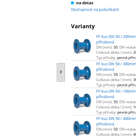
na dotaz
Dostupnost na pobočkách
Varianty
FF kus DN 50 / 200mm
přírubová
DN (mm):
50
DN reduk
Celková délka l (mm):
2
Typ příruby:
pevná přír
FF kus DN 50 / 300mm
přírubová
DN (mm):
50
DN reduk
Celková délka l (mm):
3
Typ příruby:
pevná přír
FF kus DN 50 / 100mm
přírubová
DN (mm):
50
DN reduk
Celková délka l (mm):
1
Typ příruby:
pevná přír
FF kus DN 50 / 400mm
přírubová
DN (mm):
50
DN reduk
Celková délka l (mm):
4