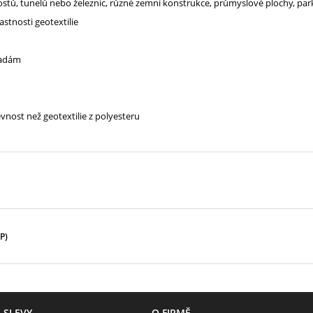
stů, tunelů nebo železnic, různé zemní konstrukce, průmyslové plochy, par
stnosti geotextilie
sadám
nost než geotextilie z polyesteru
P)
 SLEVY
O FIRMĚ