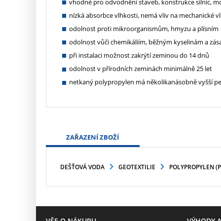
vhodné pro odvodnění staveb, konstrukce silnic, mo
nízká absorbce vlhkosti, nemá vliv na mechanické vla
odolnost proti mikroorganismům, hmyzu a plísním
odolnost vůči chemikáliím, běžným kyselinám a zá
při instalaci možnost zakrýtí zeminou do 14 dnů
odolnost v přírodních zeminách minimálně 25 let
netkaný polypropylen má několikanásobně vyšší pev
ZAŘAZENÍ ZBOŽÍ
DEŠŤOVÁ VODA
GEOTEXTILIE
POLYPROPYLEN (P
VŠE O NÁKUPU
VÝHODY A