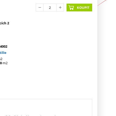
KOUPIT
cích 2
4002
tilie
2
0
m2