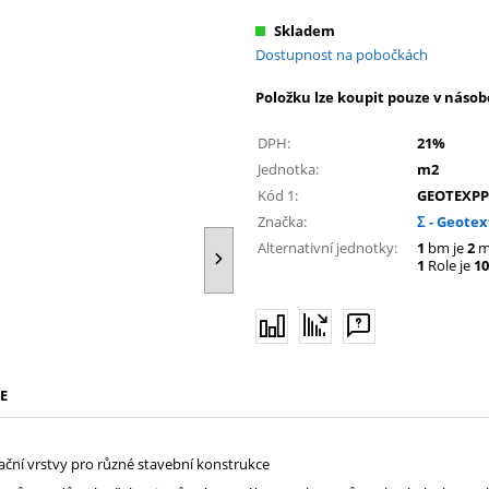
Skladem
Dostupnost na pobočkách
Položku lze koupit pouze v násob
DPH:
21%
Jednotka:
m2
Kód 1:
GEOTEXPP
Značka:
Σ - Geotex
Alternativní jednotky:
1
bm je
2
m
1
Role je
10
E
rační vrstvy pro různé stavební konstrukce