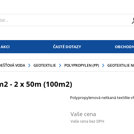
 AKCI
ČASTÉ DOTAZY
OBCHODN
DEŠŤOVÁ VODA
GEOTEXTILIE
POLYPROPYLEN (PP)
GEOTEXTILIE N
m2 - 2 x 50m (100m2)
Polypropylenová netkaná textiliie vh
Vaše cena
Vaše cena bez DPH