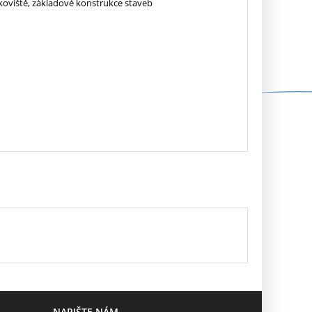
koviště, základové konstrukce staveb
NAPIŠTE NÁM