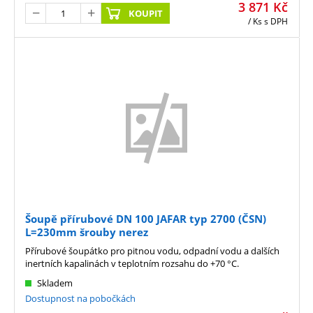
3 871
Kč
KOUPIT
/ Ks
s DPH
Šoupě přírubové DN 100 JAFAR typ 2700 (ČSN)
L=230mm šrouby nerez
Přírubové šoupátko pro pitnou vodu, odpadní vodu a dalších
inertních kapalinách v teplotním rozsahu do +70 °C.
Skladem
Dostupnost na pobočkách