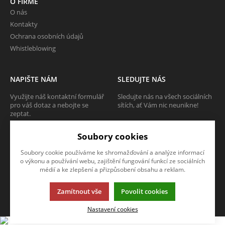
O FIRMĚ
O nás
Kontakty
Ochrana osobních údajů
Whistleblowing
NAPIŠTE NÁM
SLEDUJTE NÁS
Využijte náš kontaktní formulář
Sledujte nás na všech sociálních
pro váš dotaz a nebojte se
sítích, ať Vám nic neunikne!
zeptat.
Soubory cookies
CHCI SE ZEPTAT
Soubory cookie používáme ke shromažďování a analýze informací
o výkonu a používání webu, zajištění fungování funkcí ze sociálních
médií a ke zlepšení a přizpůsobení obsahu a reklam.
Tato stránka používá soubory cookies. Klikněte pro více informací.
Zamítnout vše
Povolit cookies
© 2013-2026 Internetový obchod TECAM PCV a.s.
K2 e-shop - První e-shop, který uřídí celou vaši firmu.
Nastavení cookies