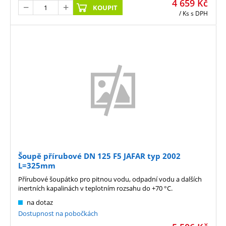
4 659
Kč
KOUPIT
/ Ks
s DPH
Šoupě přírubové DN 125 F5 JAFAR typ 2002
L=325mm
Přírubové šoupátko pro pitnou vodu, odpadní vodu a dalších
inertních kapalinách v teplotním rozsahu do +70 °C.
na dotaz
Dostupnost na pobočkách