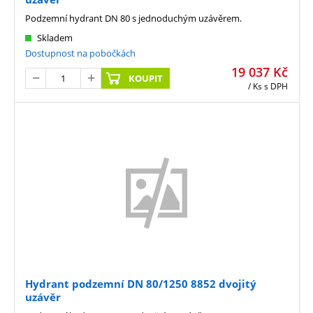
Podzemní hydrant DN 80 s jednoduchým uzávěrem.
Skladem
Dostupnost na pobočkách
19 037
Kč
KOUPIT
/ Ks
s DPH
Hydrant podzemní DN 80/1250 8852 dvojitý
uzávěr