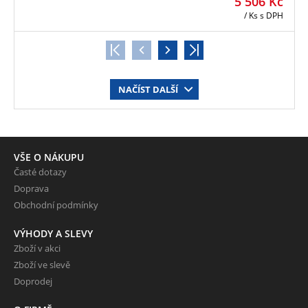
5 506
Kč
/ Ks
s DPH
NAČÍST DALŠÍ
VŠE O NÁKUPU
Časté dotazy
Doprava
Obchodní podmínky
VÝHODY A SLEVY
Zboží v akci
Zboží ve slevě
Doprodej