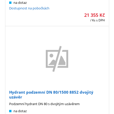
na dotaz
Dostupnost na pobočkách
21 355
Kč
/ Ks
s DPH
Hydrant podzemní DN 80/1500 8852 dvojitý
uzávěr
Podzemní hydrant DN 80 s dvojitým uzávěrem
na dotaz