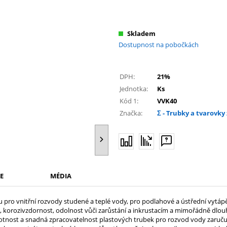
Skladem
Dostupnost na pobočkách
DPH:
21%
Jednotka:
Ks
Kód 1:
VVK40
Značka:
Σ - Trubky a tvarovky
E
MÉDIA
pro vnitřní rozvody studené a teplé vody, pro podlahové a ústřední vytápěn
korozivzdornost, odolnost vůči zarůstání a inkrustacím a mimořádně dlouho
tnost a snadná zpracovatelnost plastových trubek pro rozvod vody zaruč