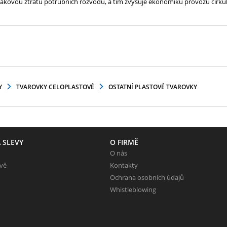
 tlakovou ztrátu potrubních rozvodů, a tím zvyšuje ekonomiku provozu cirkul
Y
TVAROVKY CELOPLASTOVÉ
OSTATNÍ PLASTOVÉ TVAROVKY
 SLEVY
O FIRMĚ
O nás
evě
Kontakty
Ochrana osobních údajů
Whistleblowing