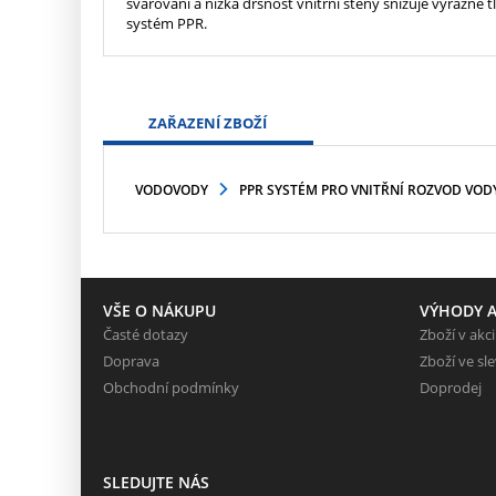
svařování a nízká drsnost vnitřní stěny snižuje výrazně
systém PPR.
ZAŘAZENÍ ZBOŽÍ
VODOVODY
PPR SYSTÉM PRO VNITŘNÍ ROZVOD VOD
VŠE O NÁKUPU
VÝHODY A
Časté dotazy
Zboží v akci
Doprava
Zboží ve sl
Obchodní podmínky
Doprodej
SLEDUJTE NÁS