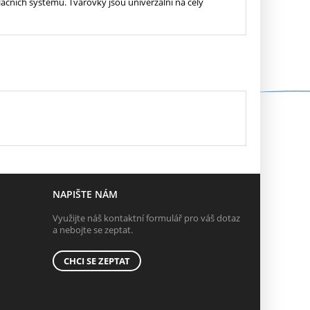
ačních systémů. Tvarovky jsou univerzální na celý
NAPIŠTE NÁM
Využijte náš kontaktní formulář pro váš dotaz
a nebojte se zeptat.
CHCI SE ZEPTAT