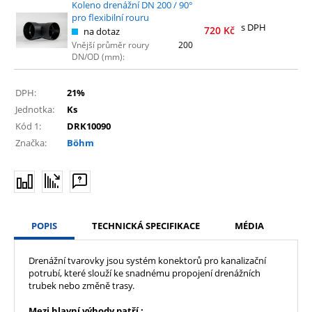
Koleno drenážní DN 200 / 90°
pro flexibilní rouru
s DPH
720
Kč
na dotaz
Vnější průměr roury
200
DN/OD (mm):
DPH:
21%
Jednotka:
Ks
Kód 1:
DRK10090
Značka:
Böhm
POPIS
TECHNICKÁ SPECIFIKACE
MÉDIA
Drenážní tvarovky jsou systém konektorů pro kanalizační
potrubí, které slouží ke snadnému propojení drenážních
trubek nebo změně trasy.
Mezi hlavní výhody patří :