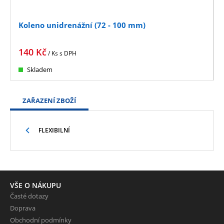
Koleno unidrenážní (72 - 100 mm)
140
Kč
/ Ks
s DPH
Skladem
ZAŘAZENÍ ZBOŽÍ
FLEXIBILNÍ
VŠE O NÁKUPU
Časté dotazy
Doprava
Obchodní podmínky