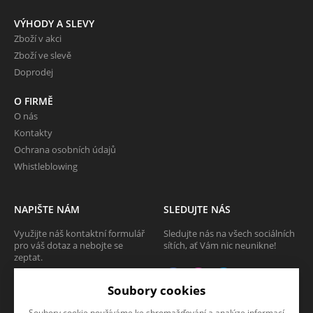
VÝHODY A SLEVY
Zboží v akci
Zboží ve slevě
Doprodej
O FIRMĚ
O nás
Kontakty
Ochrana osobních údajů
Whistleblowing
NAPIŠTE NÁM
SLEDUJTE NÁS
Využijte náš kontaktní formulář
Sledujte nás na všech sociálních
pro váš dotaz a nebojte se
sítích, ať Vám nic neunikne!
zeptat.
CHCI SE ZEPTAT
Soubory cookies
Soubory cookie používáme ke shromažďování a analýze informací