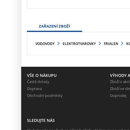
ZAŘAZENÍ ZBOŽÍ
VODOVODY
ELEKTROTVAROVKY
FRIALEN
K
VŠE O NÁKUPU
VÝHODY A
Časté dotazy
Zboží v akci
Doprava
Zboží ve sl
Obchodní podmínky
Doprodej
SLEDUJTE NÁS