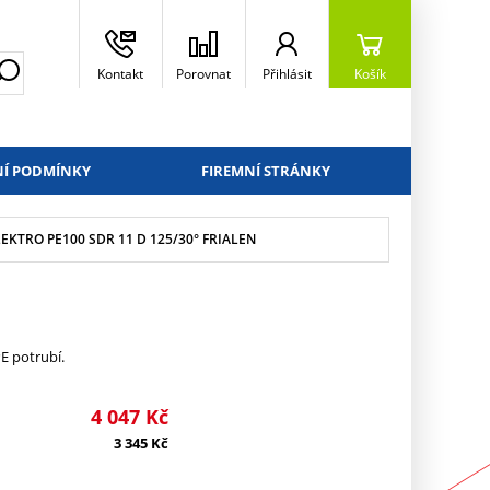
Kontakt
Porovnat
Přihlásit
Košík
Í PODMÍNKY
FIREMNÍ STRÁNKY
EKTRO PE100 SDR 11 D 125/30° FRIALEN
E potrubí.
4 047
Kč
3 345
Kč