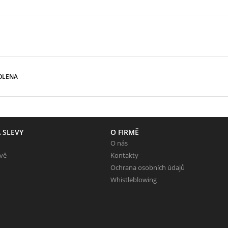
OLENA
 SLEVY
O FIRMĚ
O nás
evě
Kontakty
Ochrana osobních údajů
Whistleblowing