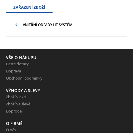
ZAŘAZENÍ ZBOŽÍ
VNITŘNÍ ODPADY HT SYSTÉM
VŠE O NÁKUPU
Časté dotazy
Doprava
Obchodní podmínky
VÝHODY A SLEVY
Zboží v akci
Zboží ve slevě
Doprodej
O FIRMĚ
O nás