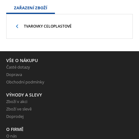
ZAŘAZENÍ ZBOŽÍ
TVAROVKY CELOPLASTOVÉ
VŠE O NÁKUPU
Časté dotazy
Doprava
Obchodní podmínky
VÝHODY A SLEVY
Zboží v akci
Zboží ve slevě
Doprodej
O FIRMĚ
O nás