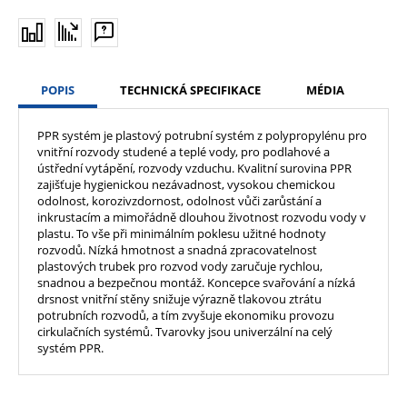
POPIS
TECHNICKÁ SPECIFIKACE
MÉDIA
PPR systém je plastový potrubní systém z polypropylénu pro
vnitřní rozvody studené a teplé vody, pro podlahové a
ústřední vytápění, rozvody vzduchu. Kvalitní surovina PPR
zajišťuje hygienickou nezávadnost, vysokou chemickou
odolnost, korozivzdornost, odolnost vůči zarůstání a
inkrustacím a mimořádně dlouhou životnost rozvodu vody v
plastu. To vše při minimálním poklesu užitné hodnoty
rozvodů. Nízká hmotnost a snadná zpracovatelnost
plastových trubek pro rozvod vody zaručuje rychlou,
snadnou a bezpečnou montáž. Koncepce svařování a nízká
drsnost vnitřní stěny snižuje výrazně tlakovou ztrátu
potrubních rozvodů, a tím zvyšuje ekonomiku provozu
cirkulačních systémů. Tvarovky jsou univerzální na celý
systém PPR.