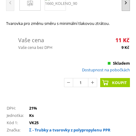
Tvarovka pro změnu směru s minimální tlakovou ztrátou.
Vaše cena
11
Kč
Vaše cena bez DPH
9
Kč
Skladem
Dostupnost na pobočkách
KOUPIT
DPH:
21%
Jednotka:
Ks
Kód 1:
VK25
Značka:
Σ - Trubky a tvarovky z polypropylenu PPR