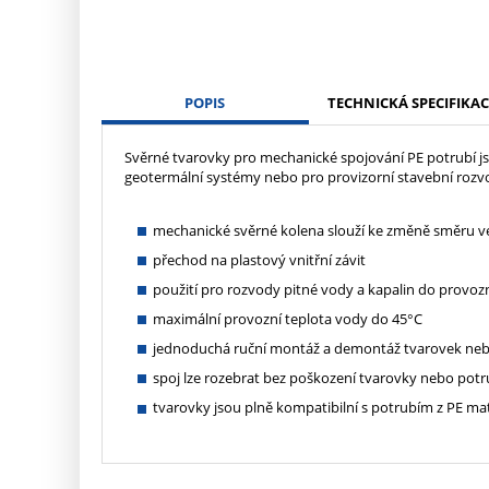
POPIS
TECHNICKÁ SPECIFIKAC
Svěrné tvarovky pro mechanické spojování PE potrubí js
geotermální systémy nebo pro provizorní stavební roz
mechanické svěrné kolena slouží ke změně směru ve
přechod na plastový vnitřní závit
použití pro rozvody pitné vody a kapalin do provozn
maximální provozní teplota vody do 45°C
jednoduchá ruční montáž a demontáž tvarovek nebo
spoj lze rozebrat bez poškození tvarovky nebo potr
tvarovky jsou plně kompatibilní s potrubím z PE ma