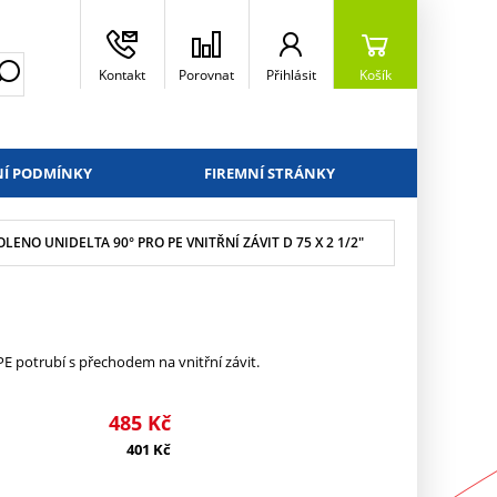
Kontakt
Porovnat
Přihlásit
Košík
Í PODMÍNKY
FIREMNÍ STRÁNKY
OLENO UNIDELTA 90° PRO PE VNITŘNÍ ZÁVIT D 75 X 2 1/2"
 potrubí s přechodem na vnitřní závit.
485
Kč
401
Kč