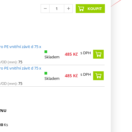
KOUPIT
o PE vnitřní závit d 75 x
s DPH
485
Kč
Skladem
N/OD (mm):
75
o PE vnitřní závit d 75 x
s DPH
485
Kč
Skladem
N/OD (mm):
75
VNU
10
Ks