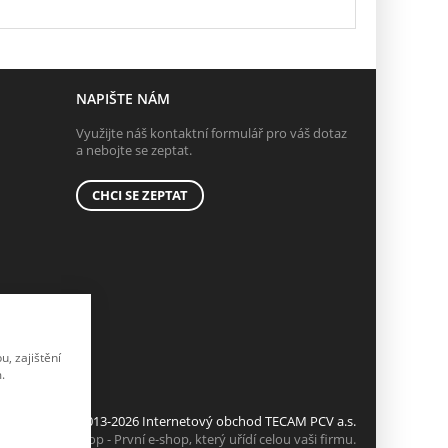
NAPIŠTE NÁM
Využijte náš kontaktní formulář pro váš dotaz
a nebojte se zeptat.
CHCI SE ZEPTAT
, zajištění
.
© 2013-2026 Internetový obchod TECAM PCV a.s.
K2 e-shop - První e-shop, který uřídí celou vaši firmu.