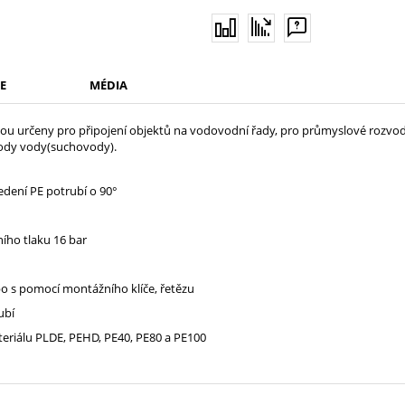
E
MÉDIA
ou určeny pro připojení objektů na vodovodní řady, pro průmyslové rozvod
vody vody(suchovody).
dení PE potrubí o 90°
ího tlaku 16 bar
 s pomocí montážního klíče, řetězu
ubí
teriálu PLDE, PEHD, PE40, PE80 a PE100