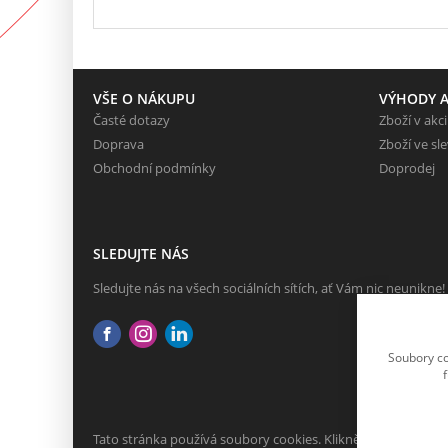
VŠE O NÁKUPU
VÝHODY A
Časté dotazy
Zboží v akci
Doprava
Zboží ve sl
Obchodní podmínky
Doprodej
SLEDUJTE NÁS
Sledujte nás na všech sociálních sítích, ať Vám nic neunikne!
Soubory co
Tato stránka používá soubory cookies. Klikněte pro více info