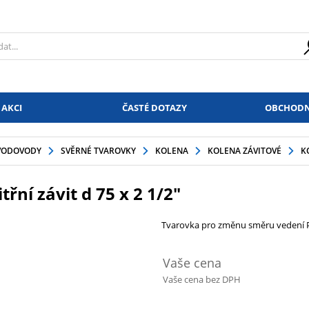
 AKCI
ČASTÉ DOTAZY
OBCHODN
VODOVODY
SVĚRNÉ TVAROVKY
KOLENA
KOLENA ZÁVITOVÉ
K
řní závit d 75 x 2 1/2"
Tvarovka pro změnu směru vedení PE
Vaše cena
Vaše cena bez DPH