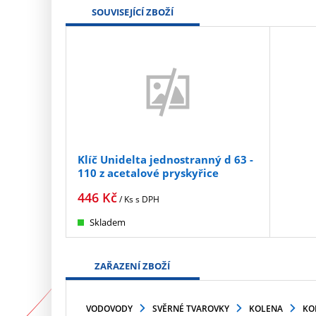
SOUVISEJÍCÍ ZBOŽÍ
Klíč Unidelta jednostranný d 63 -
110 z acetalové pryskyřice
446
Kč
/ Ks
s DPH
Skladem
ZAŘAZENÍ ZBOŽÍ
VODOVODY
SVĚRNÉ TVAROVKY
KOLENA
KO