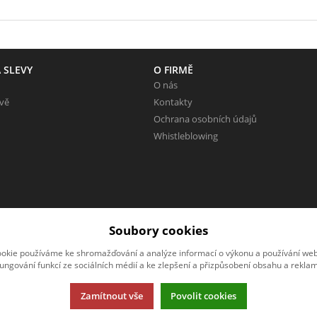
 SLEVY
O FIRMĚ
O nás
evě
Kontakty
Ochrana osobních údajů
Whistleblowing
Soubory cookies
okie používáme ke shromažďování a analýze informací o výkonu a používání webu
fungování funkcí ze sociálních médií a ke zlepšení a přizpůsobení obsahu a reklam
Zamítnout vše
Povolit cookies
rmací.