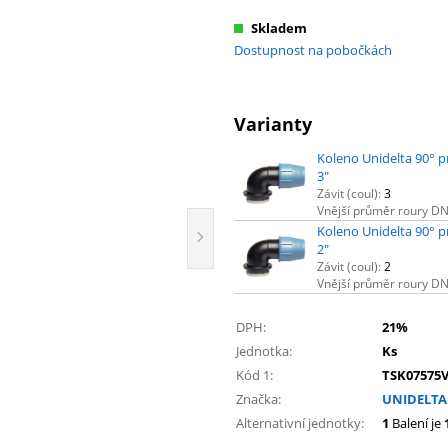
Skladem
Dostupnost na pobočkách
Varianty
Koleno Unidelta 90° pr
3"
Závit (coul):
3
Vnější průměr roury D
Koleno Unidelta 90° pr
2"
Závit (coul):
2
Vnější průměr roury D
DPH:
21%
Jednotka:
Ks
Kód 1:
TSK07575
Značka:
UNIDELTA
Alternativní jednotky:
1
Balení je