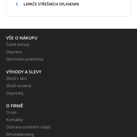
LAPAČE STŘEŠNÍCH SPLAVENIN
VŠE O NÁKUPU
Časté dotazy
Doprava
Obchodní podmínky
VÝHODY A SLEVY
Zboží v akci
Zboží ve slevě
Doprodej
O FIRMĚ
O nás
Kontakty
Ochrana osobních údajů
Whistleblowing