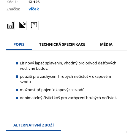
Kód 1:
GL125
Značka:
Vlček
POPIS
TECHNICKÁ SPECIFIKACE
MÉDIA
Litinový lapač splavenin, vhodný pro odvod dešťových
vod, vně budov.
použití pro zachycení hrubých nečistot v okapovém
svodu
možnost připojení okapových svodů
odnímatelný čistící koš pro zachycení hrubých nečistot.
ALTERNATIVNÍ ZBOŽÍ