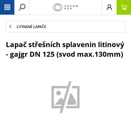
PŘESKOČIT NAVIGACI
LITINOVÉ LAPAČE
Lapač střešních splavenin litinový
- gajgr DN 125 (svod max.130mm)