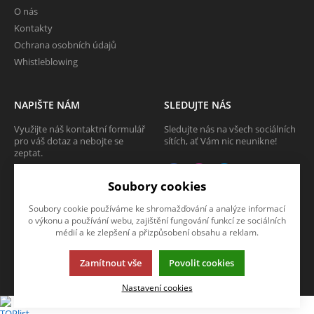
O nás
Kontakty
Ochrana osobních údajů
Whistleblowing
NAPIŠTE NÁM
SLEDUJTE NÁS
Využijte náš kontaktní formulář
Sledujte nás na všech sociálních
pro váš dotaz a nebojte se
sítích, ať Vám nic neunikne!
zeptat.
CHCI SE ZEPTAT
Soubory cookies
Soubory cookie používáme ke shromažďování a analýze informací
o výkonu a používání webu, zajištění fungování funkcí ze sociálních
médií a ke zlepšení a přizpůsobení obsahu a reklam.
Tato stránka používá soubory cookies. Klikněte pro více informací.
Zamítnout vše
Povolit cookies
© 2013-2026 Internetový obchod TECAM PCV a.s.
K2 e-shop - První e-shop, který uřídí celou vaši firmu.
Nastavení cookies