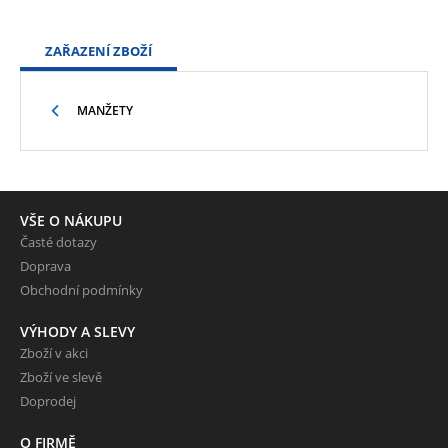
ZAŘAZENÍ ZBOŽÍ
MANŽETY
VŠE O NÁKUPU
Časté dotazy
Doprava
Obchodní podmínky
VÝHODY A SLEVY
Zboží v akci
Zboží ve slevě
Doprodej
O FIRMĚ