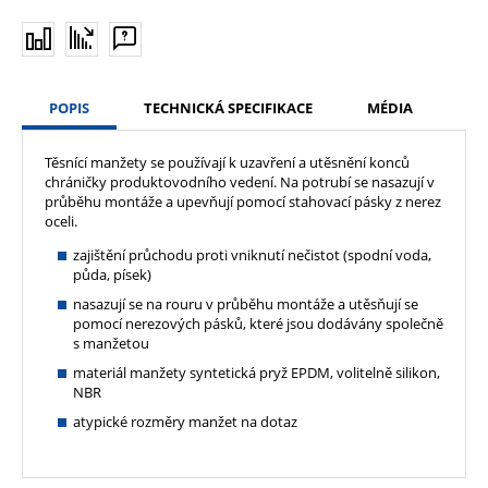
POPIS
TECHNICKÁ SPECIFIKACE
MÉDIA
Těsnící manžety se používají k uzavření a utěsnění konců
chráničky produktovodního vedení. Na potrubí se nasazují v
průběhu montáže a upevňují pomocí stahovací pásky z nerez
oceli.
zajištění průchodu proti vniknutí nečistot (spodní voda,
půda, písek)
nasazují se na rouru v průběhu montáže a utěsňují se
pomocí nerezových pásků, které jsou dodávány společně
s manžetou
materiál manžety syntetická pryž EPDM, volitelně silikon,
NBR
atypické rozměry manžet na dotaz