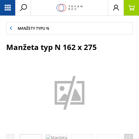
PŘESKOČIT NAVIGACI
MANŽETY TYPU N
Manžeta typ N 162 x 275