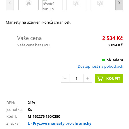
Manžety na uzavření konců chrániček.
Vaše cena
2 534
Kč
Vaše cena bez DPH
2 094
Kč
Skladem
Dostupnost na pobočkách
KOUPIT
DPH:
21%
Jednotka:
Ks
Kód 1:
M_162275 150X250
Značka:
Σ - Pryžové manžety pro chráničky