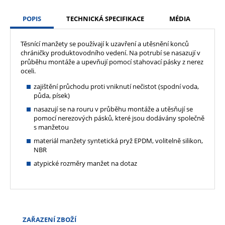
POPIS
TECHNICKÁ SPECIFIKACE
MÉDIA
Těsnící manžety se používají k uzavření a utěsnění konců
chráničky produktovodního vedení. Na potrubí se nasazují v
průběhu montáže a upevňují pomocí stahovací pásky z nerez
oceli.
zajištění průchodu proti vniknutí nečistot (spodní voda,
půda, písek)
nasazují se na rouru v průběhu montáže a utěsňují se
pomocí nerezových pásků, které jsou dodávány společně
s manžetou
materiál manžety syntetická pryž EPDM, volitelně silikon,
NBR
atypické rozměry manžet na dotaz
ZAŘAZENÍ ZBOŽÍ