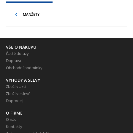
MANŽETY
VŠE O NÁKUPU
Časté dotazy
Doprava
Obchodní podmínky
VÝHODY A SLEVY
Zboží v akci
Zboží ve slevě
Doprodej
O FIRMĚ
O nás
Kontakty