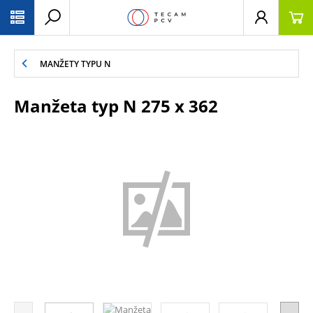
PŘESKOČIT NAVIGACI
MANŽETY TYPU N
Manžeta typ N 275 x 362