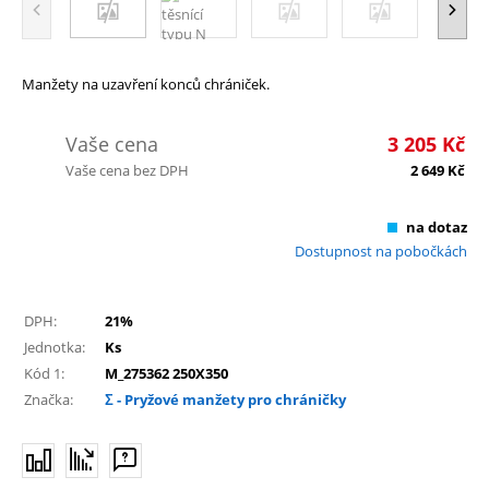
Manžety na uzavření konců chrániček.
Vaše cena
3 205
Kč
Vaše cena bez DPH
2 649
Kč
na dotaz
Dostupnost na pobočkách
DPH:
21%
Jednotka:
Ks
Kód 1:
M_275362 250X350
Značka:
Σ - Pryžové manžety pro chráničky