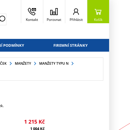
Kontakt
Porovnat
Přihlásit
Košík
Í PODMÍNKY
FIREMNÍ STRÁNKY
IČEK
MANŽETY
MANŽETY TYPU N
ek.
1 215
Kč
1 004
Kč