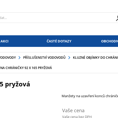
 AKCI
ČASTÉ DOTAZY
OBCHODN
VODOVODY
PŘÍSLUŠENSTVÍ VODOVODŮ
KLUZNÉ OBJÍMKY DO CHRÁN
NA CHRÁNIČKY 92 X 165 PRYŽOVÁ
65 pryžová
Manžety na uzavření konců chránič
Vaše cena
Vaše cena bez DPH