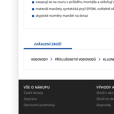
nasazují se na rouru v průběhu montáže a utěsňují
materiál manžety syntetická pryž EPDM, volitelně si
atypické rozměry manžet na dotaz
ZAŘAZENÍ ZBOŽÍ
VODOVODY
PŘÍSLUŠENSTVÍ VODOVODŮ
KLUZNÉ
VŠE O NÁKUPU
VÝHODY A
Časté dotazy
Zboží v akci
Doprava
Zboží ve sl
Obchodní podmínky
Doprodej