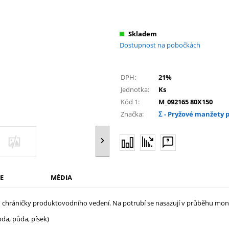
Skladem
Dostupnost na pobočkách
DPH:
21%
Jednotka:
Ks
Kód 1:
M_092165 80X150
Značka:
Σ - Pryžové manžety 
E
MÉDIA
ců chráničky produktovodního vedení. Na potrubí se nasazují v průběhu mont
oda, půda, písek)