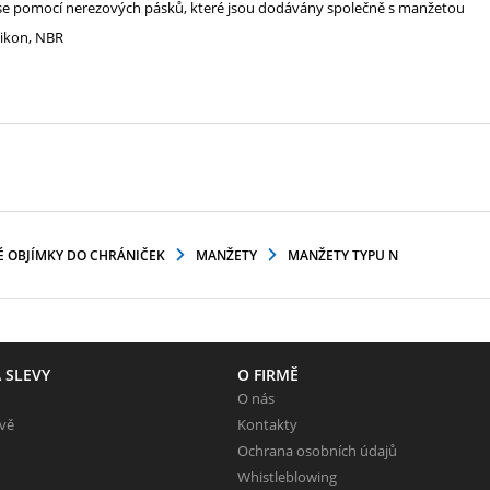
 se pomocí nerezových pásků, které jsou dodávány společně s manžetou
likon, NBR
 OBJÍMKY DO CHRÁNIČEK
MANŽETY
MANŽETY TYPU N
 SLEVY
O FIRMĚ
O nás
evě
Kontakty
Ochrana osobních údajů
Whistleblowing