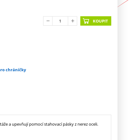
KOUPIT
pro chráničky
áže a upevňují pomocí stahovací pásky z nerez oceli.