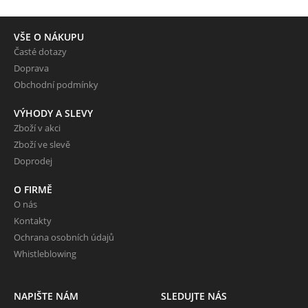
VŠE O NÁKUPU
Časté dotazy
Doprava
Obchodní podmínky
VÝHODY A SLEVY
Zboží v akci
Zboží ve slevě
Doprodej
O FIRMĚ
O nás
Kontakty
Ochrana osobních údajů
Whistleblowing
NAPIŠTE NÁM
SLEDUJTE NÁS