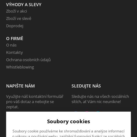
VÝHODY A SLEVY
Zboží v akci
Zboží ve slevě
Doprodej
O FIRMĚ
O nás
Kontakty
Ochrana osobních údajů
Whistleblowing
NAPIŠTE NÁM
SLEDUJTE NÁS
Využijte náš kontaktní formulář
Sledujte nás na všech sociálních
pro váš dotaz a nebojte se
sítích, ať Vám nic neunikne!
zeptat.
CHCI SE ZEPTAT
Soubory cookies
Soubory cookie používáme ke shromažďování a analýze informací
o výkonu a používání webu, zajištění fungování funkcí ze sociálních