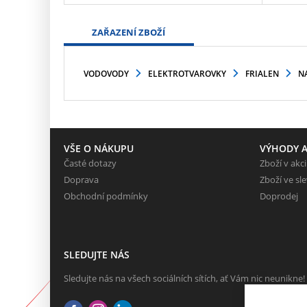
ZAŘAZENÍ ZBOŽÍ
VODOVODY
ELEKTROTVAROVKY
FRIALEN
N
VŠE O NÁKUPU
VÝHODY A
Časté dotazy
Zboží v akci
Doprava
Zboží ve sl
Obchodní podmínky
Doprodej
SLEDUJTE NÁS
Sledujte nás na všech sociálních sítích, ať Vám nic neunikne!