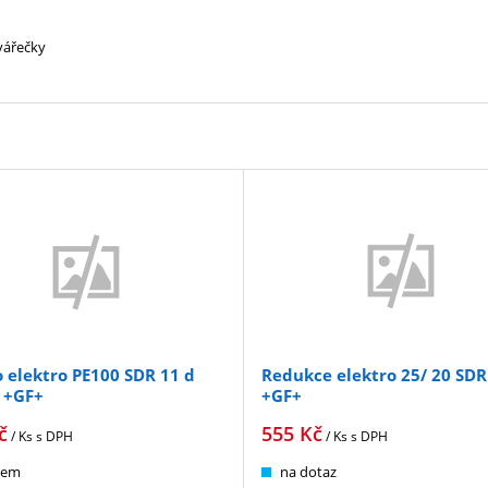
vářečky
 elektro PE100 SDR 11 d
Redukce elektro 25/ 20 SDR
 +GF+
+GF+
č
555
Kč
/ Ks
s DPH
/ Ks
s DPH
dem
na dotaz