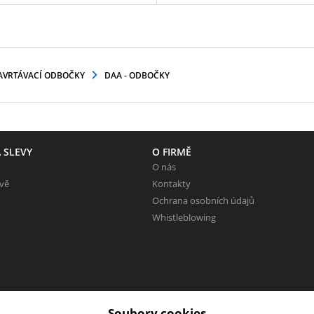
AVRTÁVACÍ ODBOČKY
DAA - ODBOČKY
 SLEVY
O FIRMĚ
O nás
evě
Kontakty
Ochrana osobních údajů
Whistleblowing
Soubory cookies