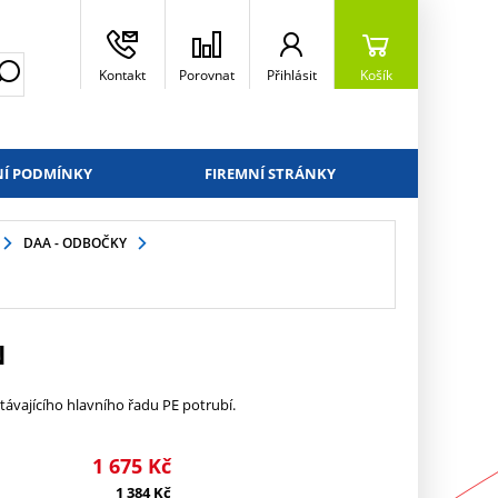
Kontakt
Porovnat
Přihlásit
Košík
Í PODMÍNKY
FIREMNÍ STRÁNKY
DAA - ODBOČKY
N
távajícího hlavního řadu PE potrubí.
1 675
Kč
1 384
Kč