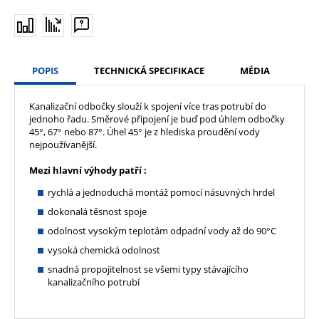
POPIS
TECHNICKÁ SPECIFIKACE
MÉDIA
Kanalizační odbočky slouží k spojení více tras potrubí do
jednoho řadu. Směrové připojení je buď pod úhlem odbočky
45°, 67° nebo 87°. Úhel 45° je z hlediska proudění vody
nejpoužívanější.
Mezi hlavní výhody patří :
rychlá a jednoduchá montáž pomocí násuvných hrdel
dokonalá těsnost spoje
odolnost vysokým teplotám odpadní vody až do 90°C
vysoká chemická odolnost
snadná propojitelnost se všemi typy stávajícího
kanalizačního potrubí