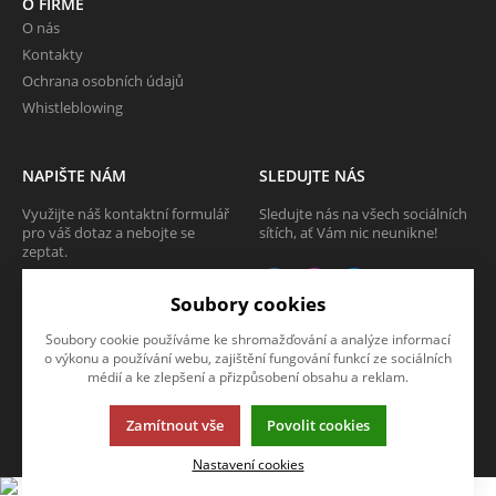
O FIRMĚ
O nás
Kontakty
Ochrana osobních údajů
Whistleblowing
NAPIŠTE NÁM
SLEDUJTE NÁS
Využijte náš kontaktní formulář
Sledujte nás na všech sociálních
pro váš dotaz a nebojte se
sítích, ať Vám nic neunikne!
zeptat.
CHCI SE ZEPTAT
Soubory cookies
Soubory cookie používáme ke shromažďování a analýze informací
o výkonu a používání webu, zajištění fungování funkcí ze sociálních
médií a ke zlepšení a přizpůsobení obsahu a reklam.
Tato stránka používá soubory cookies. Klikněte pro více informací.
Zamítnout vše
Povolit cookies
© 2013-2026 Internetový obchod TECAM PCV a.s.
K2 e-shop - První e-shop, který uřídí celou vaši firmu.
Nastavení cookies