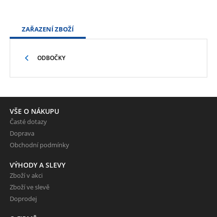
ZAŘAZENÍ ZBOŽÍ
ODBOČKY
VŠE O NÁKUPU
Časté dotazy
Doprava
Obchodní podmínky
VÝHODY A SLEVY
Zboží v akci
Zboží ve slevě
Doprodej