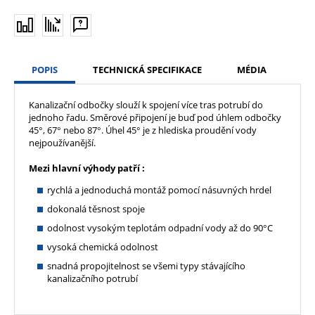
POPIS
TECHNICKÁ SPECIFIKACE
MÉDIA
Kanalizační odbočky slouží k spojení více tras potrubí do
jednoho řadu. Směrové připojení je buď pod úhlem odbočky
45°, 67° nebo 87°. Úhel 45° je z hlediska proudění vody
nejpoužívanější.
Mezi hlavní výhody patří :
rychlá a jednoduchá montáž pomocí násuvných hrdel
dokonalá těsnost spoje
odolnost vysokým teplotám odpadní vody až do 90°C
vysoká chemická odolnost
snadná propojitelnost se všemi typy stávajícího
kanalizačního potrubí