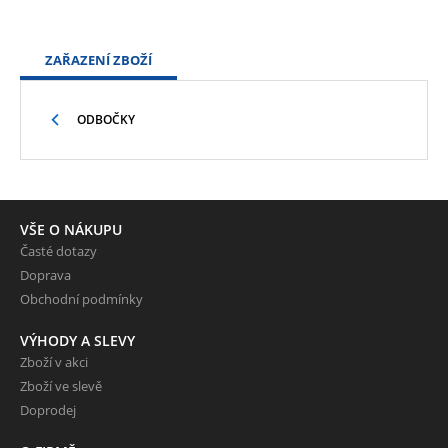
ZAŘAZENÍ ZBOŽÍ
ODBOČKY
VŠE O NÁKUPU
Časté dotazy
Doprava
Obchodní podmínky
VÝHODY A SLEVY
Zboží v akci
Zboží ve slevě
Doprodej