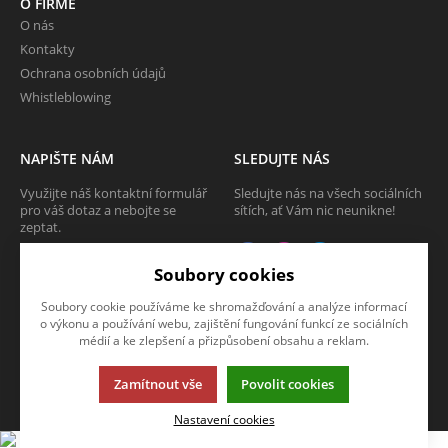
O FIRMĚ
O nás
Kontakty
Ochrana osobních údajů
Whistleblowing
NAPIŠTE NÁM
SLEDUJTE NÁS
Využijte náš kontaktní formulář
Sledujte nás na všech sociálních
pro váš dotaz a nebojte se
sítích, ať Vám nic neunikne!
zeptat.
CHCI SE ZEPTAT
Soubory cookies
Soubory cookie používáme ke shromažďování a analýze informací
o výkonu a používání webu, zajištění fungování funkcí ze sociálních
médií a ke zlepšení a přizpůsobení obsahu a reklam.
Tato stránka používá soubory cookies. Klikněte pro více informací.
Zamítnout vše
Povolit cookies
© 2013-2026 Internetový obchod TECAM PCV a.s.
K2 e-shop - První e-shop, který uřídí celou vaši firmu.
Nastavení cookies