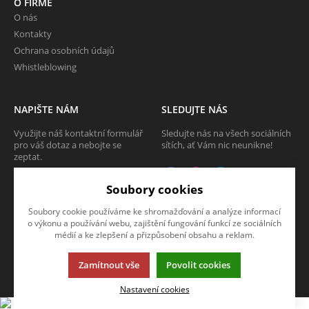
O FIRMĚ
O nás
Kontakty
Ochrana osobních údajů
Whistleblowing
NAPIŠTE NÁM
SLEDUJTE NÁS
Využijte náš kontaktní formulář
Sledujte nás na všech sociálních
pro váš dotaz a nebojte se
sítích, ať Vám nic neunikne!
zeptat.
CHCI SE ZEPTAT
Soubory cookies
Soubory cookie používáme ke shromažďování a analýze informací
o výkonu a používání webu, zajištění fungování funkcí ze sociálních
médií a ke zlepšení a přizpůsobení obsahu a reklam.
Tato stránka používá soubory cookies. Klikněte pro více informací.
Zamítnout vše
Povolit cookies
© 2013-2026 Internetový obchod TECAM PCV a.s.
K2 e-shop - První e-shop, který uřídí celou vaši firmu.
Nastavení cookies