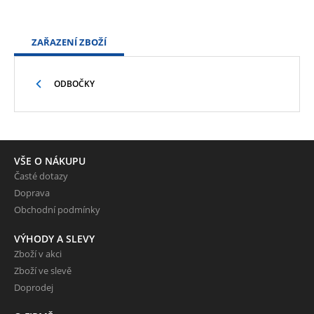
ZAŘAZENÍ ZBOŽÍ
ODBOČKY
VŠE O NÁKUPU
Časté dotazy
Doprava
Obchodní podmínky
VÝHODY A SLEVY
Zboží v akci
Zboží ve slevě
Doprodej