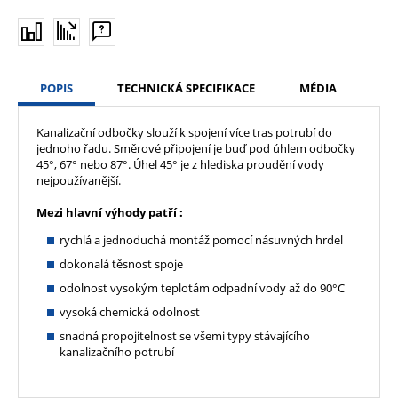
POPIS
TECHNICKÁ SPECIFIKACE
MÉDIA
Kanalizační odbočky slouží k spojení více tras potrubí do
jednoho řadu. Směrové připojení je buď pod úhlem odbočky
45°, 67° nebo 87°. Úhel 45° je z hlediska proudění vody
nejpoužívanější.
Mezi hlavní výhody patří :
rychlá a jednoduchá montáž pomocí násuvných hrdel
dokonalá těsnost spoje
odolnost vysokým teplotám odpadní vody až do 90°C
vysoká chemická odolnost
snadná propojitelnost se všemi typy stávajícího
kanalizačního potrubí