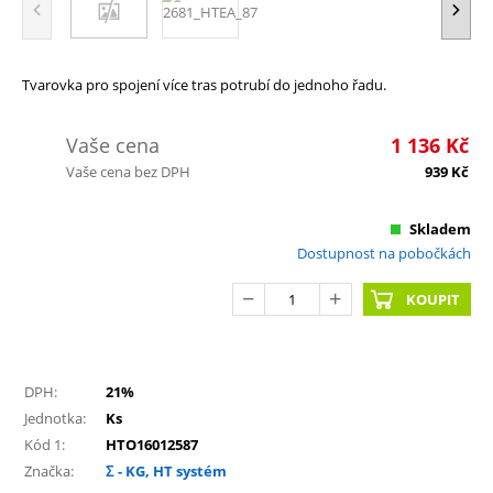
Tvarovka pro spojení více tras potrubí do jednoho řadu.
Vaše cena
1 136
Kč
Vaše cena bez DPH
939
Kč
Skladem
Dostupnost na pobočkách
KOUPIT
DPH:
21%
Jednotka:
Ks
Kód 1:
HTO16012587
Značka:
Σ - KG, HT systém