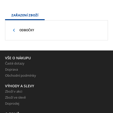
ZAŘAZENÍ ZBOŽÍ
ODBOČKY
VŠE O NÁKUPU
Časté dotazy
Doprava
Obchodní podmínky
VÝHODY A SLEVY
Zboží v akci
Zboží ve slevě
Doprodej