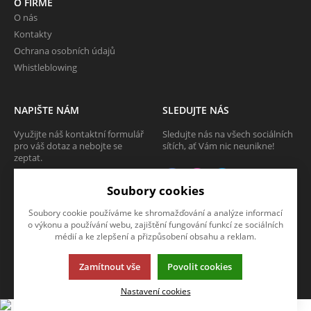
O FIRMĚ
O nás
Kontakty
Ochrana osobních údajů
Whistleblowing
NAPIŠTE NÁM
SLEDUJTE NÁS
Využijte náš kontaktní formulář
Sledujte nás na všech sociálních
pro váš dotaz a nebojte se
sítích, ať Vám nic neunikne!
zeptat.
CHCI SE ZEPTAT
Soubory cookies
Soubory cookie používáme ke shromažďování a analýze informací
o výkonu a používání webu, zajištění fungování funkcí ze sociálních
médií a ke zlepšení a přizpůsobení obsahu a reklam.
Tato stránka používá soubory cookies. Klikněte pro více informací.
Zamítnout vše
Povolit cookies
© 2013-2026 Internetový obchod TECAM PCV a.s.
K2 e-shop - První e-shop, který uřídí celou vaši firmu.
Nastavení cookies