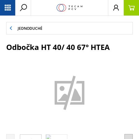
PŘESKOČIT NAVIGACI
JEDNODUCHÉ
Odbočka HT 40/ 40 67° HTEA