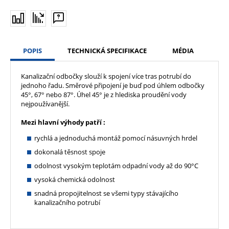
POPIS
TECHNICKÁ SPECIFIKACE
MÉDIA
Kanalizační odbočky slouží k spojení více tras potrubí do
jednoho řadu. Směrové připojení je buď pod úhlem odbočky
45°, 67° nebo 87°. Úhel 45° je z hlediska proudění vody
nejpoužívanější.
Mezi hlavní výhody patří :
rychlá a jednoduchá montáž pomocí násuvných hrdel
dokonalá těsnost spoje
odolnost vysokým teplotám odpadní vody až do 90°C
vysoká chemická odolnost
snadná propojitelnost se všemi typy stávajícího
kanalizačního potrubí