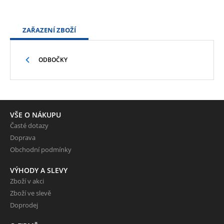
ZAŘAZENÍ ZBOŽÍ
ODBOČKY
VŠE O NÁKUPU
Časté dotazy
Doprava
Obchodní podmínky
VÝHODY A SLEVY
Zboží v akci
Zboží ve slevě
Doprodej