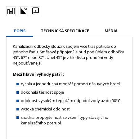
POPIS
TECHNICKÁ SPECIFIKACE
MÉDIA
Kanalizační odbočky slouží k spojení více tras potrubí do
jednoho řadu. Směrové připojení je buď pod úhlem odbočky
45°, 67° nebo 87°. Úhel 45° je z hlediska proudění vody
nejpoužívanější.
Mezi hlavní výhody patří :
rychlá a jednoduchá montáž pomocí násuvných hrdel
dokonalá těsnost spoje
odolnost vysokým teplotám odpadní vody až do 90°C
vysoká chemická odolnost
snadná propojitelnost se všemi typy stávajícího
kanalizačního potrubí