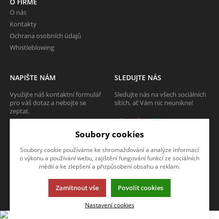
O FIRMĚ
O nás
Kontakty
Ochrana osobních údajů
Whistleblowing
NAPIŠTE NÁM
SLEDUJTE NÁS
Využijte náš kontaktní formulář
Sledujte nás na všech sociálních
pro váš dotaz a nebojte se
sítích, ať Vám nic neunikne!
zeptat.
CHCI SE ZEPTAT
Soubory cookies
Soubory cookie používáme ke shromažďování a analýze informací
o výkonu a používání webu, zajištění fungování funkcí ze sociálních
médií a ke zlepšení a přizpůsobení obsahu a reklam.
Tato stránka používá soubory cookies. Klikněte pro více informací.
Zamítnout vše
Povolit cookies
© 2013-2026 Internetový obchod TECAM PCV a.s.
K2 e-shop - První e-shop, který uřídí celou vaši firmu.
Nastavení cookies