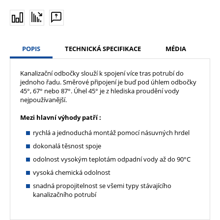
POPIS
TECHNICKÁ SPECIFIKACE
MÉDIA
Kanalizační odbočky slouží k spojení více tras potrubí do
jednoho řadu. Směrové připojení je buď pod úhlem odbočky
45°, 67° nebo 87°. Úhel 45° je z hlediska proudění vody
nejpoužívanější.
Mezi hlavní výhody patří :
rychlá a jednoduchá montáž pomocí násuvných hrdel
dokonalá těsnost spoje
odolnost vysokým teplotám odpadní vody až do 90°C
vysoká chemická odolnost
snadná propojitelnost se všemi typy stávajícího
kanalizačního potrubí