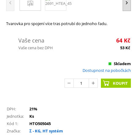
Tvarovka pro spojení více tras potrubí do jednoho řadu.
Vaše cena
64
Kč
Vaše cena bez DPH
53
Kč
Skladem
Dostupnost na pobočkách
KOUPIT
DPH:
21%
Jednotka:
Ks
Kód 1:
HTO505045
Značka:
Σ - KG, HT systém