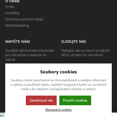
O FIRMĚ
O nás
Kontakty
Ochrana osobních údajů
Whistleblowing
NAPIŠTE NÁM
SLEDUJTE NÁS
Využijte náš kontaktní formulář
Sledujte nás na všech sociálních
pro váš dotaz a nebojte se
sítích, ať Vám nic neunikne!
zeptat.
CHCI SE ZEPTAT
Soubory cookies
Soubory cookie používáme ke shromažďování a analýze informací
o výkonu a používání webu, zajištění fungování funkcí ze sociálních
médií a ke zlepšení a přizpůsobení obsahu a reklam.
Tato stránka používá soubory cookies. Klikněte pro více informací.
Zamítnout vše
Povolit cookies
© 2013-2026 Internetový obchod TECAM PCV a.s.
K2 e-shop - První e-shop, který uřídí celou vaši firmu.
Nastavení cookies