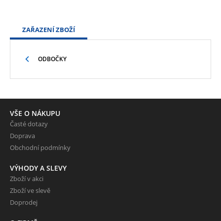
ZAŘAZENÍ ZBOŽÍ
ODBOČKY
VŠE O NÁKUPU
Časté dotazy
Doprava
Obchodní podmínky
VÝHODY A SLEVY
Zboží v akci
Zboží ve slevě
Doprodej