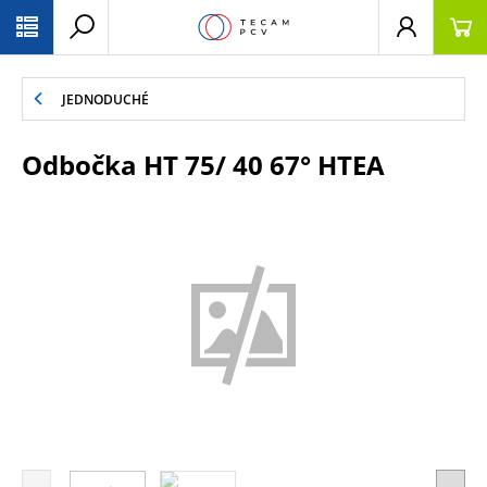
PŘESKOČIT NAVIGACI
JEDNODUCHÉ
Odbočka HT 75/ 40 67° HTEA