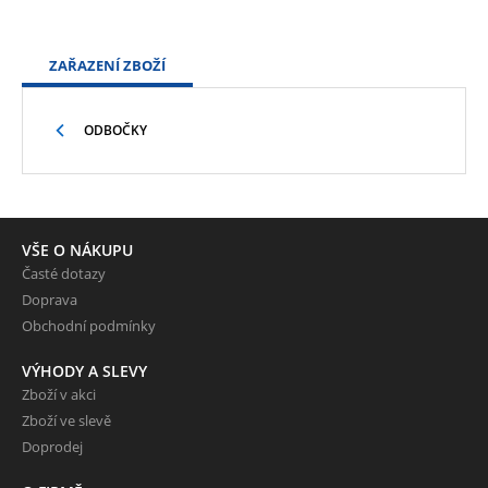
ZAŘAZENÍ ZBOŽÍ
ODBOČKY
VŠE O NÁKUPU
Časté dotazy
Doprava
Obchodní podmínky
VÝHODY A SLEVY
Zboží v akci
Zboží ve slevě
Doprodej