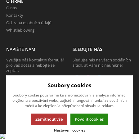
O FIRMĚ
O nás
Kontakty
Ochrana osobních údajů
Whistleblowing
NAPIŠTE NÁM
SLEDUJTE NÁS
Využijte náš kontaktní formulář
Sledujte nás na všech sociálních
pro váš dotaz a nebojte se
sítích, ať Vám nic neunikne!
zeptat.
CHCI SE ZEPTAT
Soubory cookies
Soubory cookie používáme ke shromažďování a analýze informací
o výkonu a používání webu, zajištění fungování funkcí ze sociálních
médií a ke zlepšení a přizpůsobení obsahu a reklam.
Tato stránka používá soubory cookies. Klikněte pro více informací.
Zamítnout vše
Povolit cookies
© 2013-2026 Internetový obchod TECAM PCV a.s.
K2 e-shop - První e-shop, který uřídí celou vaši firmu.
Nastavení cookies