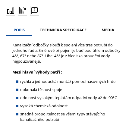
POPIS
TECHNICKÁ SPECIFIKACE
MÉDIA
Kanalizační odbočky slouží k spojení více tras potrubí do
jednoho řadu. Směrové připojení je buď pod úhlem odbočky
45°, 67° nebo 87°. Úhel 45° je z hlediska proudění vody
nejpoužívanější.
Mezi hlavní výhody patří :
rychlá a jednoduchá montáž pomocí násuvných hrdel
dokonalá těsnost spoje
odolnost vysokým teplotám odpadní vody až do 90°C
vysoká chemická odolnost
snadná propojitelnost se všemi typy stávajícího
kanalizačního potrubí