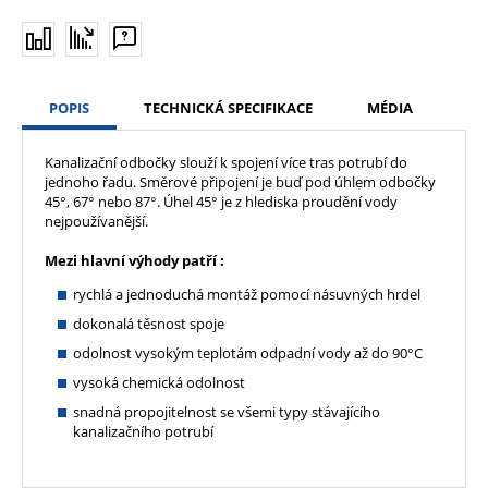
POPIS
TECHNICKÁ SPECIFIKACE
MÉDIA
Kanalizační odbočky slouží k spojení více tras potrubí do
jednoho řadu. Směrové připojení je buď pod úhlem odbočky
45°, 67° nebo 87°. Úhel 45° je z hlediska proudění vody
nejpoužívanější.
Mezi hlavní výhody patří :
rychlá a jednoduchá montáž pomocí násuvných hrdel
dokonalá těsnost spoje
odolnost vysokým teplotám odpadní vody až do 90°C
vysoká chemická odolnost
snadná propojitelnost se všemi typy stávajícího
kanalizačního potrubí