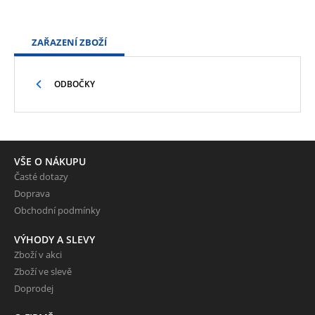
ZAŘAZENÍ ZBOŽÍ
ODBOČKY
VŠE O NÁKUPU
Časté dotazy
Doprava
Obchodní podmínky
VÝHODY A SLEVY
Zboží v akci
Zboží ve slevě
Doprodej