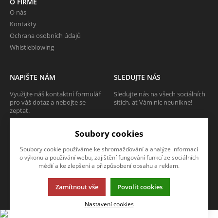
O FIRMĚ
O nás
Kontakty
Ochrana osobních údajů
Whistleblowing
NAPIŠTE NÁM
SLEDUJTE NÁS
Využijte náš kontaktní formulář
Sledujte nás na všech sociálních
pro váš dotaz a nebojte se
sítích, ať Vám nic neunikne!
zeptat.
CHCI SE ZEPTAT
Soubory cookies
Soubory cookie používáme ke shromažďování a analýze informací
o výkonu a používání webu, zajištění fungování funkcí ze sociálních
médií a ke zlepšení a přizpůsobení obsahu a reklam.
Tato stránka používá soubory cookies. Klikněte pro více informací.
Zamítnout vše
Povolit cookies
© 2013-2026 Internetový obchod TECAM PCV a.s.
K2 e-shop - První e-shop, který uřídí celou vaši firmu.
Nastavení cookies