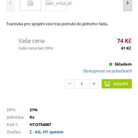
Tvarovka pro spojení více tras potrubí do jednoho řadu.
Vaše cena
74
Kč
Vaše cena bez DPH
61
Kč
Skladem
Dostupnost na pobočkách
KOUPIT
DPH:
21%
Jednotka:
Ks
Kód 1:
HTO754087
Značka:
Σ - KG, HT systém