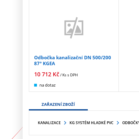
Odbočka kanalizační DN 500/200
87° KGEA
10 712
Kč
/ Ks
s DPH
na dotaz
ZAŘAZENÍ ZBOŽÍ
KANALIZACE
KG SYSTÉM HLADKÉ PVC
ODBOČK