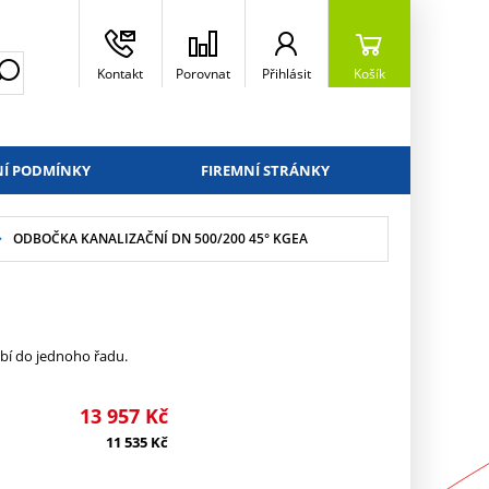
Kontakt
Porovnat
Přihlásit
Košík
Í PODMÍNKY
FIREMNÍ STRÁNKY
ODBOČKA KANALIZAČNÍ DN 500/200 45° KGEA
ubí do jednoho řadu.
13 957
Kč
11 535
Kč