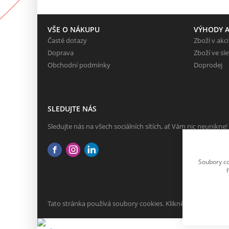
VŠE O NÁKUPU
VÝHODY A
Časté dotazy
Zboží v akci
Doprava
Zboží ve sl
Obchodní podmínky
Doprodej
SLEDUJTE NÁS
Sledujte nás na všech sociálních sítích, ať Vám nic neunikne!
Soubory co
Tato stránka používá soubory cookies. Klikněte pro více info