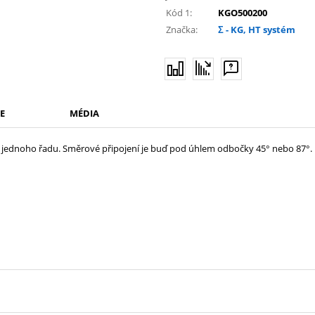
Kód 1:
KGO500200
Značka:
Σ - KG, HT systém
E
MÉDIA
do jednoho řadu. Směrové připojení je buď pod úhlem odbočky 45° nebo 87°. Ú