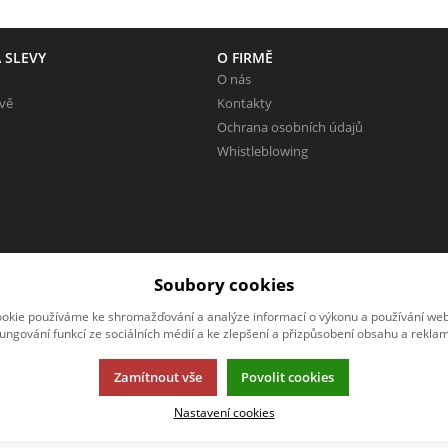
 SLEVY
O FIRMĚ
O nás
evě
Kontakty
Ochrana osobních údajů
Whistleblowing
Soubory cookies
okie používáme ke shromažďování a analýze informací o výkonu a používání webu
fungování funkcí ze sociálních médií a ke zlepšení a přizpůsobení obsahu a reklam
Zamítnout vše
Povolit cookies
rmací.
Nastavení cookies