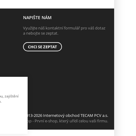
NAPIŠTE NÁM
Využijte náš kontaktní formulář pro váš dotaz
a nebojte se zeptat.
CHCI SE ZEPTAT
, zajištění
.
© 2013-2026 Internetový obchod TECAM PCV a.s.
K2 e-shop - První e-shop, který uřídí celou vaši firmu.