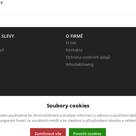
KY
 SLEVY
O FIRMĚ
O nás
evě
Kontakty
Ochrana osobních údajů
Whistleblowing
Soubory cookies
okie používáme ke shromažďování a analýze informací o výkonu a používání webu
fungování funkcí ze sociálních médií a ke zlepšení a přizpůsobení obsahu a reklam
Zamítnout vše
Povolit cookies