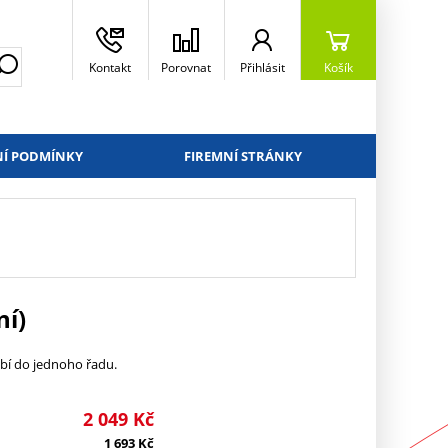
Kontakt
Porovnat
Přihlásit
Košík
Í PODMÍNKY
FIREMNÍ STRÁNKY
ní)
ubí do jednoho řadu.
2 049
Kč
1 693
Kč