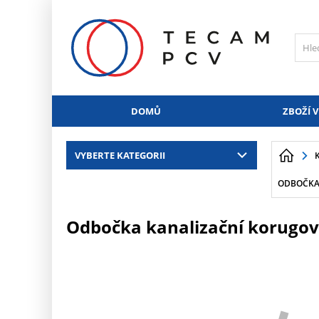
PŘESKOČIT NAVIGACI
DOMŮ
ZBOŽÍ V
VYBERTE KATEGORII
ODBOČKA 
Odbočka kanalizační korugova