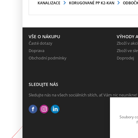
KANALIZACE
KORUGOVANÉ PP K2-KAN
ODBOČ
VŠE O NÁKUPU
VÝHODY A
Časté dotazy
Zboží v akci
Doprava
Zboží ve sl
Obchodní podmínky
Doprodej
SLEDUJTE NÁS
Sledujte nás na všech sociálních sítích, ať Vám nic neunikne!
Soubory co