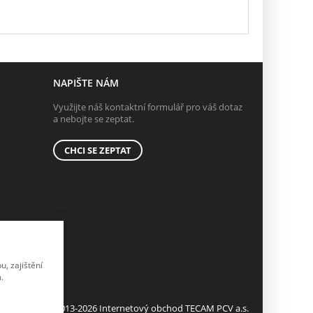
NAPIŠTE NÁM
Využijte náš kontaktní formulář pro váš dotaz
a nebojte se zeptat.
CHCI SE ZEPTAT
, zajištění
.
© 2013-2026 Internetový obchod TECAM PCV a.s.