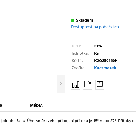
Skladem
Dostupnost na pobočkách
DPH:
21%
Jednotka:
Ks
Kód 1:
K2O250160H
Značka:
Kaczmarek
E
MÉDIA
 do jednoho řadu. Úhel směrového připojení přítoku je 45° nebo 87°. Přítok