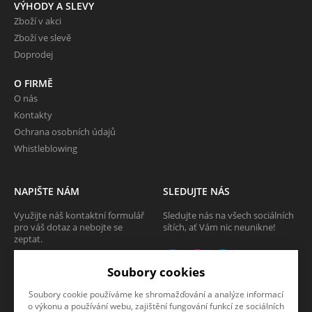
VÝHODY A SLEVY
Zboží v akci
Zboží ve slevě
Doprodej
O FIRMĚ
O nás
Kontakty
Ochrana osobních údajů
Whistleblowing
NAPIŠTE NÁM
SLEDUJTE NÁS
Využijte náš kontaktní formulář
Sledujte nás na všech sociálních
pro váš dotaz a nebojte se
sítích, ať Vám nic neunikne!
zeptat.
CHCI SE ZEPTAT
Soubory cookies
Soubory cookie používáme ke shromažďování a analýze informací
o výkonu a používání webu, zajištění fungování funkcí ze sociálních