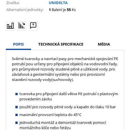
Značka:
UNIDELTA
Alternativní jednotky:
1
Balení je
55
Ks
POPIS
TECHNICKÁ SPECIFIKACE
MÉDIA
Svěrné tvarovky a navrtací pasy pro mechanické spojování PE
potrubí jsou určeny pro připojení objektů na vodovodní řady,
pro průmyslové rozvody studené pitné a užitkové vody, pro
závlahové a geotermální systémy nebo pro provizorní
stavební rozvody vody(suchovody).
tvarovka pro připojení další větve PE potrubí s plastovým
provedením závitu
použití pro rozvody pitné vody a kapalin do tlaku 10 bar
maximální provozní teplota do 45°C
jednoduchá montáž a demontáž tvarovek pomocí
montážního klíče nebo řetězu