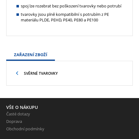
spoj lze rozebrat bez poškození tvarovky nebo potrubí
tvarovky jsou plně kompatibilní s potrubím z PE
materiálu PLDE, PEHD, PE40, PE80 a PE100
ZAŘAZENÍ ZBOŽÍ
SVĚRNÉ TVAROVKY
VŠE O NÁKUPU
Časté dotazy
Doprava
Obchodní podmínky