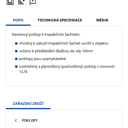
POPIS
TECHNICKÁ SPECIFIKACE
MÉDIA
Nerezový poklop k inspekčním šachtám.
vhodný k zakrytí inspekčních šachet uvnitř v objektu
určeno k předláždění dlažbou do síly 10mm
poklopy jsou uzamykatelné
vodotěsný a plynotěsný (pachotěsný) poklop s nosností
12,5t
ZAŘAZENÍ ZBOŽÍ
POKLOPY