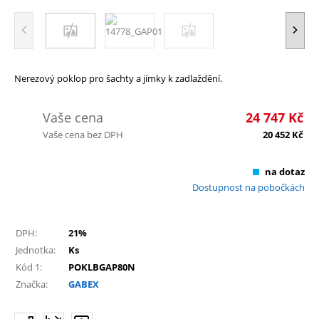
Nerezový poklop pro šachty a jímky k zadlaždění.
Vaše cena
24 747
Kč
Vaše cena bez DPH
20 452
Kč
na dotaz
Dostupnost na pobočkách
DPH:
21%
Jednotka:
Ks
Kód 1:
POKLBGAP80N
Značka:
GABEX