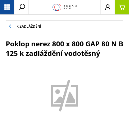
PŘESKOČIT NAVIGACI
K ZADLÁŽDĚNÍ
Poklop nerez 800 x 800 GAP 80 N B
125 k zadláždění vodotěsný