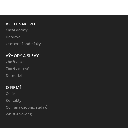
VŠE O NÁKUPU
Časté dotazy
Doprava
Obchodní podmínky
VÝHODY A SLEVY
Zboží v akci
Zboží ve slevě
Doprodej
O FIRMĚ
O nás
Kontakty
Ochrana osobních údajů
Whistleblowing